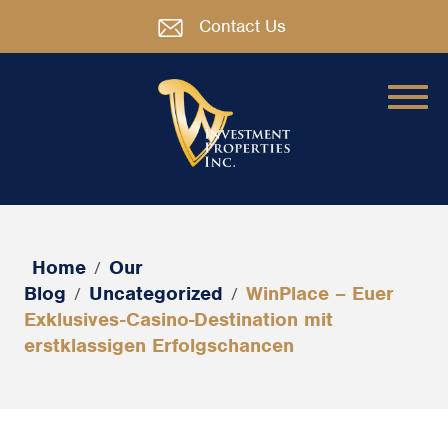
Contact Us
Home
Our
/
Blog
Uncategorized
WinPlace – Euer
/
/
Exklusives-Casino-Destination mit
erstklassigen Erfolgschancen