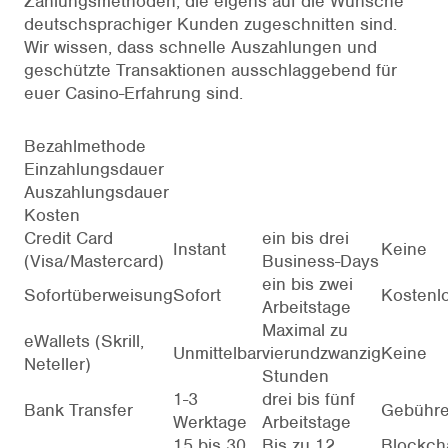
Zahlungsmethoden, die eigens auf die Wünsche
deutschsprachiger Kunden zugeschnitten sind.
Wir wissen, dass schnelle Auszahlungen und
geschützte Transaktionen ausschlaggebend für
euer Casino-Erfahrung sind.
Bezahlmethode
Einzahlungsdauer
Auszahlungsdauer
Kosten
Credit Card
ein bis drei
Instant
Keine
(Visa/Mastercard)
Business-Days
ein bis zwei
Sofortüberweisung
Sofort
Kostenl
Arbeitstage
Maximal zu
eWallets (Skrill,
Unmittelbar
vierundzwanzig
Keine
Neteller)
Stunden
1-3
drei bis fünf
Bank Transfer
Gebühre
Werktage
Arbeitstage
15 bis 30
Bis zu 12
Blockch