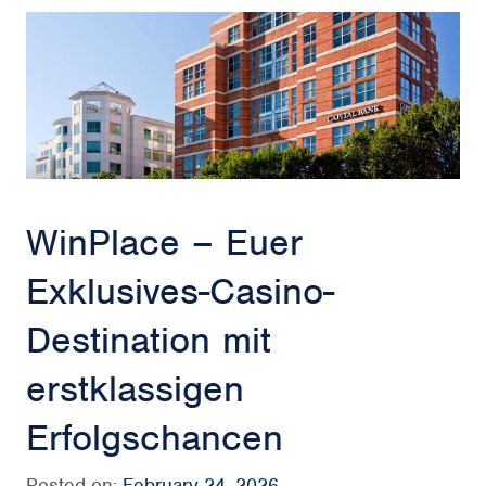
WinPlace – Euer
Exklusives-Casino-
Destination mit
erstklassigen
Erfolgschancen
Posted on:
February 24, 2026