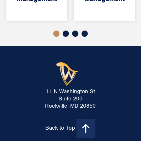
11 N Washington St
Suite 200
Rockville, MD 20850
Back to Top