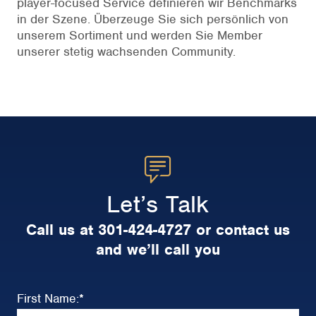
player-focused Service definieren wir Benchmarks
in der Szene. Überzeuge Sie sich persönlich von
unserem Sortiment und werden Sie Member
unserer stetig wachsenden Community.
Let’s Talk
Call us at 301-424-4727 or contact us
and we’ll call you
First Name:
*