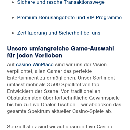
Sichere und rasche Transaktionswege
Premium Bonusangebote und VIP-Programme
Zertifizierung und Sicherheit bei uns
Unsere umfangreiche Game-Auswahl
für jeden Vorlieben
Auf
casino WinPlace
sind wir uns der Vision
verpflichtet, allen Gamer das perfekte
Entertainment zu ermöglichen. Unser Sortiment
umfasst mehr als 3.500 Spieltitel von top
Entwicklern der Szene. Von traditionellen
Obstautomaten über fortschrittliche Gewinnspiele
bis hin zu Live-Dealer-Tischen – wir abdecken das
gesamte Spektrum aktueller Casino-Spiele ab.
Speziell stolz sind wir auf unseren Live-Casino-