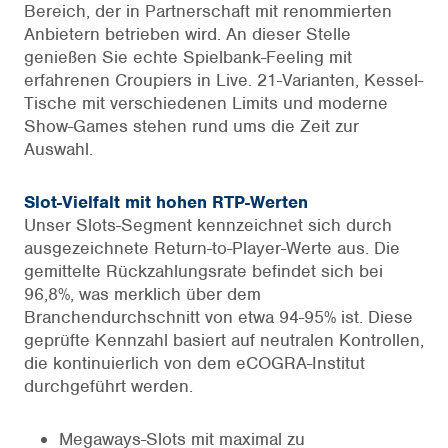
Bereich, der in Partnerschaft mit renommierten
Anbietern betrieben wird. An dieser Stelle
genießen Sie echte Spielbank-Feeling mit
erfahrenen Croupiers in Live. 21-Varianten, Kessel-
Tische mit verschiedenen Limits und moderne
Show-Games stehen rund ums die Zeit zur
Auswahl.
Slot-Vielfalt mit hohen RTP-Werten
Unser Slots-Segment kennzeichnet sich durch
ausgezeichnete Return-to-Player-Werte aus. Die
gemittelte Rückzahlungsrate befindet sich bei
96,8%, was merklich über dem
Branchendurchschnitt von etwa 94-95% ist. Diese
geprüfte Kennzahl basiert auf neutralen Kontrollen,
die kontinuierlich von dem eCOGRA-Institut
durchgeführt werden.
Megaways-Slots mit maximal zu