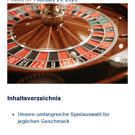
Inhaltsverzeichnis
Unsere umfangreiche Spielauswahl für
jeglichen Geschmack