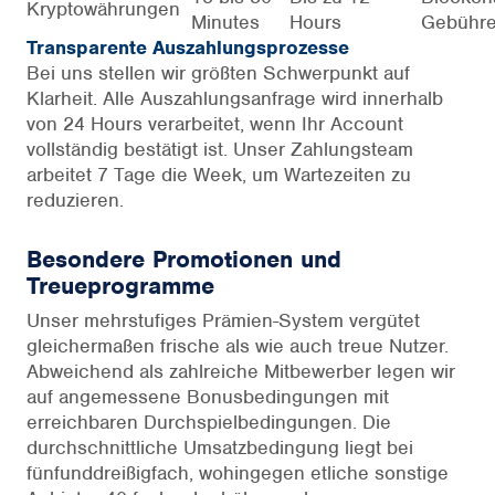
Kryptowährungen
Minutes
Hours
Gebühr
Transparente Auszahlungsprozesse
Bei uns stellen wir größten Schwerpunkt auf
Klarheit. Alle Auszahlungsanfrage wird innerhalb
von 24 Hours verarbeitet, wenn Ihr Account
vollständig bestätigt ist. Unser Zahlungsteam
arbeitet 7 Tage die Week, um Wartezeiten zu
reduzieren.
Besondere Promotionen und
Treueprogramme
Unser mehrstufiges Prämien-System vergütet
gleichermaßen frische als wie auch treue Nutzer.
Abweichend als zahlreiche Mitbewerber legen wir
auf angemessene Bonusbedingungen mit
erreichbaren Durchspielbedingungen. Die
durchschnittliche Umsatzbedingung liegt bei
fünfunddreißigfach, wohingegen etliche sonstige