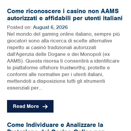
Come riconoscere i casino non AAMS
autorizzati e affidabili per utenti italiani
Posted on:
August 6, 2026
Nel mondo del gaming online italiano, sempre più
giocatori sono alla ricerca di scelte alternative
rispetto ai casinò tradizionali autorizzati
dall’Agenzia delle Dogane e dei Monopoli (ex
AAMS). Questa risorsa ti consentirà a identificare
le piattaforme offshore trustworthy, protette e
conformi alle normative per i utenti italiani,
mettendoti a disposizione tutti gli strumenti
essenziali per…
Read More
Come Individuare e Analizzare la