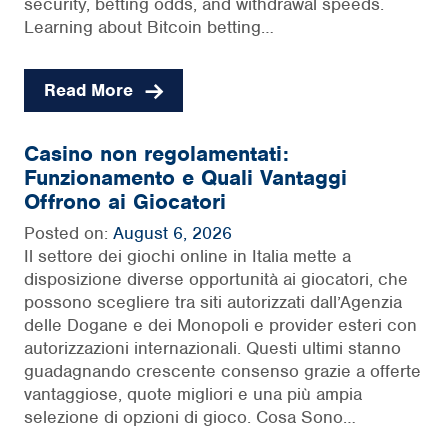
security, betting odds, and withdrawal speeds.
Learning about Bitcoin betting…
Read More
Casino non regolamentati:
Funzionamento e Quali Vantaggi
Offrono ai Giocatori
Posted on:
August 6, 2026
Il settore dei giochi online in Italia mette a
disposizione diverse opportunità ai giocatori, che
possono scegliere tra siti autorizzati dall’Agenzia
delle Dogane e dei Monopoli e provider esteri con
autorizzazioni internazionali. Questi ultimi stanno
guadagnando crescente consenso grazie a offerte
vantaggiose, quote migliori e una più ampia
selezione di opzioni di gioco. Cosa Sono…