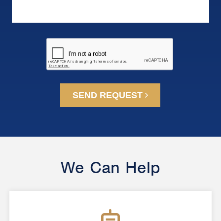
SEND REQUEST
We Can Help