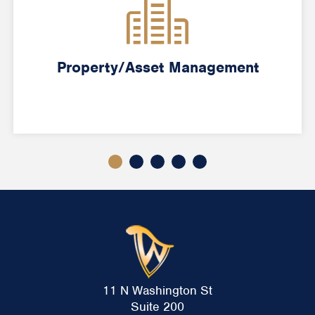
Property/Asset Management
11 N Washington St
Suite 200