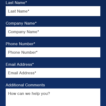
Last Name
*
Company Name
*
Phone Number
*
Email Address
*
Additional Comments