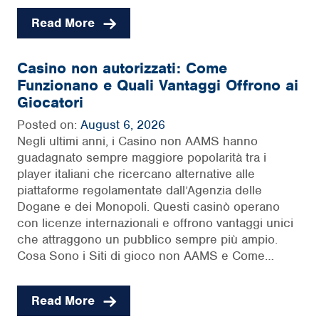
Read More
Casino non autorizzati: Come
Funzionano e Quali Vantaggi Offrono ai
Giocatori
Posted on:
August 6, 2026
Negli ultimi anni, i Casino non AAMS hanno
guadagnato sempre maggiore popolarità tra i
player italiani che ricercano alternative alle
piattaforme regolamentate dall’Agenzia delle
Dogane e dei Monopoli. Questi casinò operano
con licenze internazionali e offrono vantaggi unici
che attraggono un pubblico sempre più ampio.
Cosa Sono i Siti di gioco non AAMS e Come…
Read More