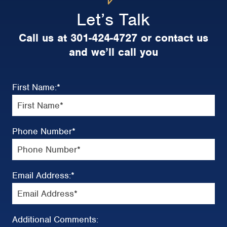
Let’s Talk
Call us at 301-424-4727 or contact us
and we’ll call you
First Name:
*
Phone Number
*
Email Address:
*
Additional Comments: