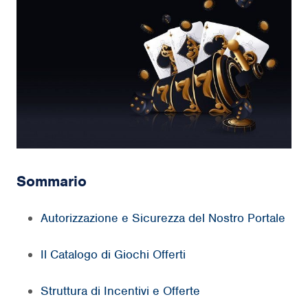
Sommario
Autorizzazione e Sicurezza del Nostro Portale
Il Catalogo di Giochi Offerti
Struttura di Incentivi e Offerte