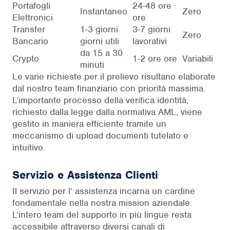
Portafogli
24-48 ore
Instantaneo
Zero
Elettronici
ore
Transfer
1-3 giorni
3-7 giorni
Zero
Bancario
giorni utili
lavorativi
da 15 a 30
Crypto
1-2 ore ore
Variabili
minuti
Le varie richieste per il prelievo risultano elaborate
dal nostro team finanziario con priorità massima.
L’importante processo della verifica identità,
richiesto dalla legge dalla normativa AML, viene
gestito in maniera efficiente tramite un
meccanismo di upload documenti tutelato e
intuitivo.
Servizio e Assistenza Clienti
Il servizio per l’ assistenza incarna un cardine
fondamentale nella nostra mission aziendale.
L’intero team del supporto in più lingue resta
accessibile attraverso diversi canali di