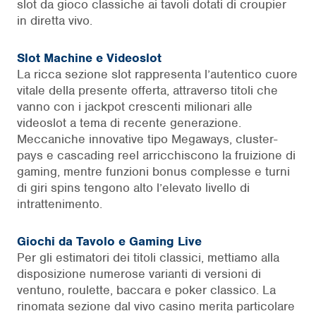
slot da gioco classiche ai tavoli dotati di croupier
in diretta vivo.
Slot Machine e Videoslot
La ricca sezione slot rappresenta l’autentico cuore
vitale della presente offerta, attraverso titoli che
vanno con i jackpot crescenti milionari alle
videoslot a tema di recente generazione.
Meccaniche innovative tipo Megaways, cluster-
pays e cascading reel arricchiscono la fruizione di
gaming, mentre funzioni bonus complesse e turni
di giri spins tengono alto l’elevato livello di
intrattenimento.
Giochi da Tavolo e Gaming Live
Per gli estimatori dei titoli classici, mettiamo alla
disposizione numerose varianti di versioni di
ventuno, roulette, baccara e poker classico. La
rinomata sezione dal vivo casino merita particolare