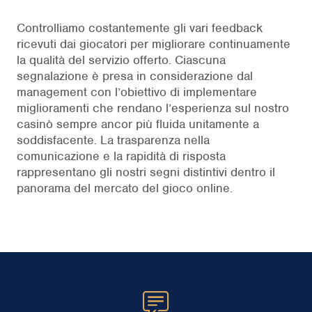
Controlliamo costantemente gli vari feedback
ricevuti dai giocatori per migliorare continuamente
la qualità del servizio offerto. Ciascuna
segnalazione è presa in considerazione dal
management con l’obiettivo di implementare
miglioramenti che rendano l’esperienza sul nostro
casinò sempre ancor più fluida unitamente a
soddisfacente. La trasparenza nella
comunicazione e la rapidità di risposta
rappresentano gli nostri segni distintivi dentro il
panorama del mercato del gioco online.