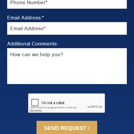
Email Address:
*
Additional Comments:
SEND REQUEST