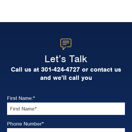
Let’s Talk
Call us at 301-424-4727 or contact us
and we’ll call you
First Name:
*
Phone Number
*