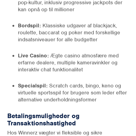
pop-kultur, inklusiv progressive jackpots der
kan opnå op til millioner
Bordspil:
Klassiske udgaver af blackjack,
roulette, baccarat og poker med forskellige
indsatsniveauer for alle budgetter
Live Casino:
Ægte casino atmosfære med
erfarne dealere, multiple kameravinkler og
interaktiv chat funktionalitet
Specialspil:
Scratch cards, bingo, keno og
virtuelle sportsspil for brugere som leder efter
alternative underholdningsformer
Betalingsmuligheder og
Transaktionshastighed
Hos Winnerz vægter vi fleksible og sikre