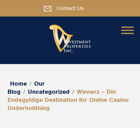
Contact Us
Home
Our
/
Blog
Uncategorized
Winnerz – Din
/
/
Endegyldige Destination for Online Casino
Underholdning