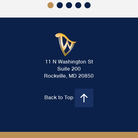
11 N Washington St
Suite 200
Rockville, MD 20850
Back to Top