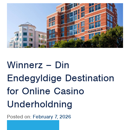
Winnerz – Din
Endegyldige Destination
for Online Casino
Underholdning
Posted on:
February 7, 2026