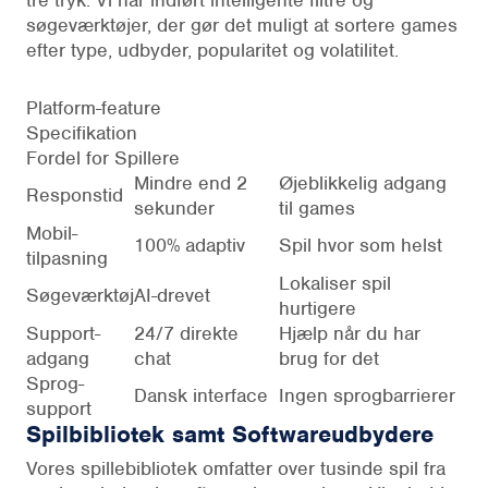
søgeværktøjer, der gør det muligt at sortere games
efter type, udbyder, popularitet og volatilitet.
Platform-feature
Specifikation
Fordel for Spillere
Mindre end 2
Øjeblikkelig adgang
Responstid
sekunder
til games
Mobil-
100% adaptiv
Spil hvor som helst
tilpasning
Lokaliser spil
Søgeværktøj
AI-drevet
hurtigere
Support-
24/7 direkte
Hjælp når du har
adgang
chat
brug for det
Sprog-
Dansk interface
Ingen sprogbarrierer
support
Spilbibliotek samt Softwareudbydere
Vores spillebibliotek omfatter over tusinde spil fra