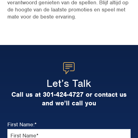
verantwoord genieten van de spellen. Blijf altijd op
de hoogte van de laatste promoties en speel met
mate voor de beste ervaring.
Let’s Talk
Call us at 301-424-4727 or contact us
and we’ll call you
First Name:
*