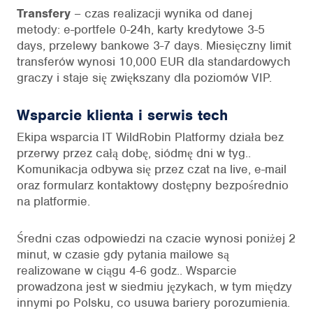
Transfery
– czas realizacji wynika od danej
metody: e-portfele 0-24h, karty kredytowe 3-5
days, przelewy bankowe 3-7 days. Miesięczny limit
transferów wynosi 10,000 EUR dla standardowych
graczy i staje się zwiększany dla poziomów VIP.
Wsparcie klienta i serwis tech
Ekipa wsparcia IT WildRobin Platformy działa bez
przerwy przez całą dobę, siódmę dni w tyg..
Komunikacja odbywa się przez czat na live, e-mail
oraz formularz kontaktowy dostępny bezpośrednio
na platformie.
Średni czas odpowiedzi na czacie wynosi poniżej 2
minut, w czasie gdy pytania mailowe są
realizowane w ciągu 4-6 godz.. Wsparcie
prowadzona jest w siedmiu językach, w tym między
innymi po Polsku, co usuwa bariery porozumienia.