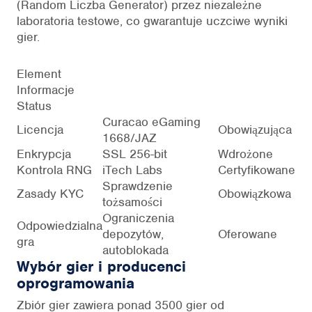
(Random Liczba Generator) przez niezależne
laboratoria testowe, co gwarantuje uczciwe wyniki
gier.
Element
Informacje
Status
Curacao eGaming
Licencja
Obowiązująca
1668/JAZ
Enkrypcja
SSL 256-bit
Wdrożone
Kontrola RNG
iTech Labs
Certyfikowane
Sprawdzenie
Zasady KYC
Obowiązkowa
tożsamości
Ograniczenia
Odpowiedzialna
depozytów,
Oferowane
gra
autoblokada
Wybór gier i producenci
oprogramowania
Zbiór gier zawiera ponad 3500 gier od