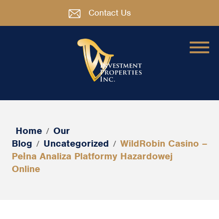
Contact Us
Home
Our
/
Blog
Uncategorized
WildRobin Casino –
/
/
Pełna Analiza Platformy Hazardowej
Online