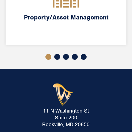
Property/Asset Management
11 N Washington St
Suite 200
Rockville, MD 20850