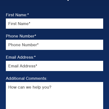
First Name:
*
Phone Number
*
Email Address:
*
Additional Comments: