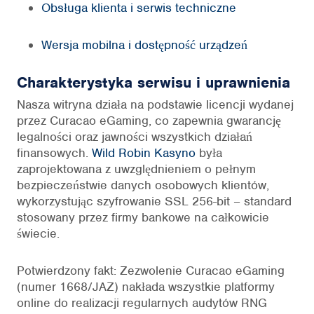
Obsługa klienta i serwis techniczne
Wersja mobilna i dostępność urządzeń
Charakterystyka serwisu i uprawnienia
Nasza witryna działa na podstawie licencji wydanej
przez Curacao eGaming, co zapewnia gwarancję
legalności oraz jawności wszystkich działań
finansowych.
Wild Robin Kasyno
była
zaprojektowana z uwzględnieniem o pełnym
bezpieczeństwie danych osobowych klientów,
wykorzystując szyfrowanie SSL 256-bit – standard
stosowany przez firmy bankowe na całkowicie
świecie.
Potwierdzony fakt: Zezwolenie Curacao eGaming
(numer 1668/JAZ) nakłada wszystkie platformy
online do realizacji regularnych audytów RNG