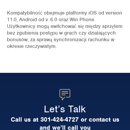
Kompatybilność obejmuje platformy iOS od version
11.0, Android od v. 6.0 oraz Win Phone.
Użytkownicy mogą switchować się między sprzętem
bez zgubienia postępu w grach czy działających
bonusów, za sprawą synchronizacji rachunku w
okresie rzeczywistym.
Let’s Talk
Call us at 301-424-4727 or contact us
and we’ll call you