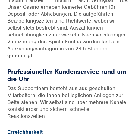
Unser Casino erheben keinerlei Gebühren für
Deposit- oder Abhebungen. Die aufgeführten
Bearbeitungszeiten sind Richtwerte, wobei wir
selbst stets bestrebt sind, Auszahlungen
schnellstmöglich zu abwickeln. Nach vollständiger
Verifizierung des Spielerkontos werden fast alle
Auszahlungsanfragen in von 24 h Stunden
genehmigt.
Professioneller Kundenservice rund um
die Uhr
Das Supportteam besteht aus aus geschulten
Mitarbeitern, die Ihnen bei jeglichen Anliegen zur
Seite stehen. Wir selbst sind über mehrere Kanäle
kontaktierbar und sichern schnelle
Reaktionszeiten.
Erreichbarkeit