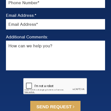
Email Address:
*
Additional Comments:
SEND REQUEST