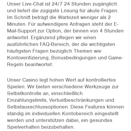
Unser Live-Chat ist 24/7 24 Stunden zugänglich
und liefert die zügigste Lösung für akute Fragen.
Im Schnitt beträgt die Wartezeit weniger als 2
Minuten. Für aufwendigere Anfragen steht der E-
Mail-Support zur Option, der binnen von 4 Stunden
antwortet. Ergänzend pflegen wir einen
ausführlichen FAQ-Bereich, der die wichtigsten
häufigsten Fragen bezüglich Themen wie
Kontoverifizierung, Bonusbedingungen und Game-
Regeln beantwortet.
Unser Casino legt hohen Wert auf kontrolliertes
Spielen. Wir bieten verschiedene Werkzeuge zur
Selbstkontrolle an, einschließlich
Einzahlungslimits, Verlustbeschränkungen und
Selbstausschlussoptionen. Diese Features können
ständig im individuellen Kontobereich eingestellt
werden und unterstützen dabei, ein gesundes
Spielverhalten beizubehalten.