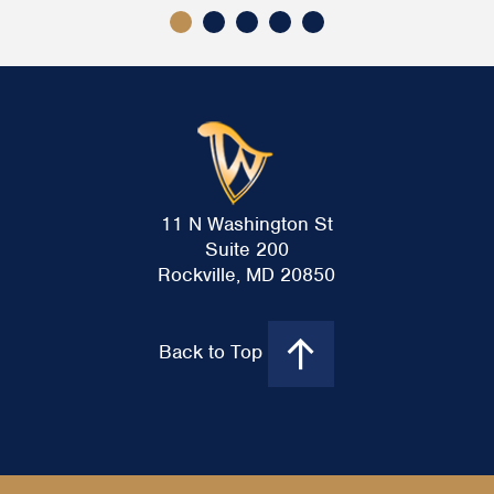
11 N Washington St
Suite 200
Rockville, MD 20850
Back to Top