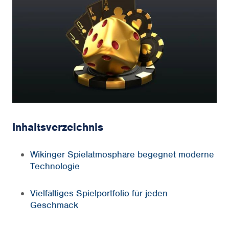
Inhaltsverzeichnis
Wikinger Spielatmosphäre begegnet moderne
Technologie
Vielfältiges Spielportfolio für jeden
Geschmack