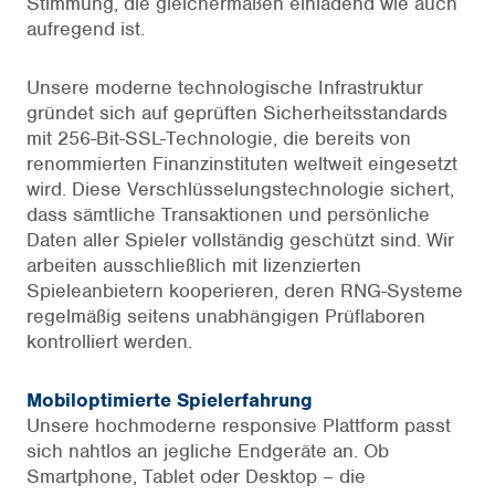
Stimmung, die gleichermaßen einladend wie auch
aufregend ist.
Unsere moderne technologische Infrastruktur
gründet sich auf geprüften Sicherheitsstandards
mit 256-Bit-SSL-Technologie, die bereits von
renommierten Finanzinstituten weltweit eingesetzt
wird. Diese Verschlüsselungstechnologie sichert,
dass sämtliche Transaktionen und persönliche
Daten aller Spieler vollständig geschützt sind. Wir
arbeiten ausschließlich mit lizenzierten
Spieleanbietern kooperieren, deren RNG-Systeme
regelmäßig seitens unabhängigen Prüflaboren
kontrolliert werden.
Mobiloptimierte Spielerfahrung
Unsere hochmoderne responsive Plattform passt
sich nahtlos an jegliche Endgeräte an. Ob
Smartphone, Tablet oder Desktop – die