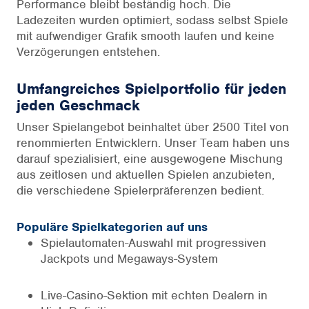
Performance bleibt beständig hoch. Die
Ladezeiten wurden optimiert, sodass selbst Spiele
mit aufwendiger Grafik smooth laufen und keine
Verzögerungen entstehen.
Umfangreiches Spielportfolio für jeden
jeden Geschmack
Unser Spielangebot beinhaltet über 2500 Titel von
renommierten Entwicklern. Unser Team haben uns
darauf spezialisiert, eine ausgewogene Mischung
aus zeitlosen und aktuellen Spielen anzubieten,
die verschiedene Spielerpräferenzen bedient.
Populäre Spielkategorien auf uns
Spielautomaten-Auswahl mit progressiven
Jackpots und Megaways-System
Live-Casino-Sektion mit echten Dealern in