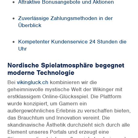
Attraktive Bonusangebote und Aktionen
Zuverlässige Zahlungsmethoden in der
Überblick
Kompetenter Kundenservice 24 Stunden die
Uhr
Nordische Spielatmosphäre begegnet
moderne Technologie
Bei
vikingluck.ch
kombinieren wir die
geheimnisvolle mystische Welt der Wikinger mit
erstklassigem Online-Glücksspiel. Die Plattform
wurde konzipiert, um Gamern ein
außergewöhnliches Erlebnis zu verschaffen bieten,
das Brauchtum und Innovation vereint. Die
skandinavische Ästhetik durchzieht sich durch alle
Element unseres Portals und erzeugt eine