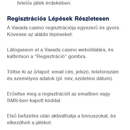
felelős játék érdekében.
Regisztrációs Lépések Részletesen
A Vavada casino regisztrációja egyszerű és gyors.
Kövesse az alábbi lépéseket:
Látogasson el a Vavada casino weboldalára, és
kattintson a “Regisztráció” gombra.
Töltse ki az űrlapot: email cím, jelszó, telefonszám
és személyes adatok (pl. név, születési dátum).
Erősítse meg a regisztrációt az emailben vagy
SMS-ben kapott kóddal.
Első befizetés után aktiválhatja a bónuszokat, és
elkezdheti a játékot.