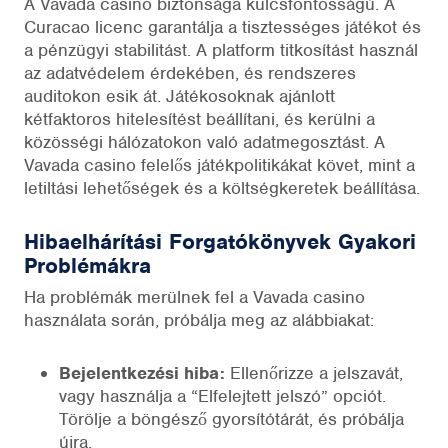
A Vavada casino biztonsága kulcsfontosságú. A
Curacao licenc garantálja a tisztességes játékot és
a pénzügyi stabilitást. A platform titkosítást használ
az adatvédelem érdekében, és rendszeres
auditokon esik át. Játékosoknak ajánlott
kétfaktoros hitelesítést beállítani, és kerülni a
közösségi hálózatokon való adatmegosztást. A
Vavada casino felelős játékpolitikákat követ, mint a
letiltási lehetőségek és a költségkeretek beállítása.
Hibaelhárítási Forgatókönyvek Gyakori
Problémákra
Ha problémák merülnek fel a Vavada casino
használata során, próbálja meg az alábbiakat:
Bejelentkezési hiba:
Ellenőrizze a jelszavát,
vagy használja a “Elfelejtett jelszó” opciót.
Törölje a böngésző gyorsítótárát, és próbálja
újra.