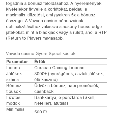
fogadnia a bónusz feloldásához. A nyeremények
kivételekor figyelje a korlátokat, például a
maximális kifizetést, ami gyakran 5x a bónusz
összege. A Vavada casino bónuszainak
optimalizálásához válassza alacsony house edge
játékokat, mint a blackjack vagy a rulett, ahol a RTP
(Return to Player) magasabb.
Vavada casino Gyors Specifikációk
Paraméter
Érték
Licenc
Curacao Gaming License
Játékok
3000+ (nyerőgépek, asztali játékok,
száma
élő kaszinó)
Bónusz
Üdvözlő bónusz, napi promóciók,
típusok
cashback
Fizetési
Bankkártya, e-pénztárca (Skrill,
módok
Neteller), átutalás
Minimális
500 Ft