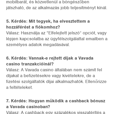
mobilbarát, és közvetlenül a böngészőben
játszható, de az alkalmazás jobb teljesítményt kínál.
5. Kérdés: Mit tegyek, ha elvesztettem a
hozzáférést a fiókomhoz?
Válasz: Használja az “Elfelejtett jelszó” opciót, vagy
lépjen kapcsolatba az ügyfélszolgálattal emailben a
személyes adatok megadásával.
6. Kérdés: Vannak-e rejtett díjak a Vavada
casino tranzakcióinál?
Válasz: A Vavada casino általában nem számít fel
díjakat a befizetésekre vagy kivételekre, de a
fizetési szolgáltatók díjai alkalmazhatók. Ellenőrizze
a feltételeket.
7. Kérdés: Hogyan működik a cashback bónusz
a Vavada casinoban?
Válasz: A cashback egy százalékos visszatérítés a