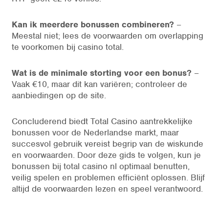
Kan ik meerdere bonussen combineren?
–
Meestal niet; lees de voorwaarden om overlapping
te voorkomen bij casino total.
Wat is de minimale storting voor een bonus?
–
Vaak €10, maar dit kan variëren; controleer de
aanbiedingen op de site.
Concluderend biedt Total Casino aantrekkelijke
bonussen voor de Nederlandse markt, maar
succesvol gebruik vereist begrip van de wiskunde
en voorwaarden. Door deze gids te volgen, kun je
bonussen bij total casino nl optimaal benutten,
veilig spelen en problemen efficiënt oplossen. Blijf
altijd de voorwaarden lezen en speel verantwoord.