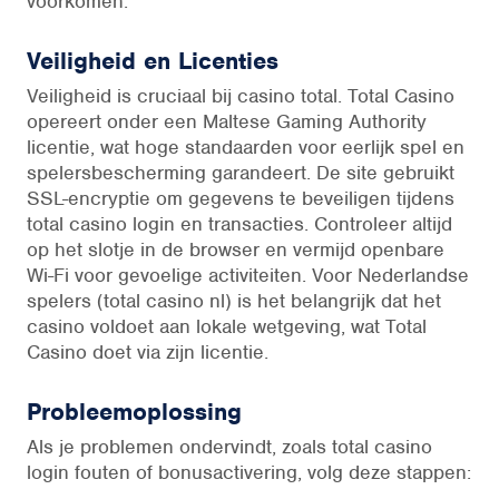
voorkomen.
Veiligheid en Licenties
Veiligheid is cruciaal bij casino total. Total Casino
opereert onder een Maltese Gaming Authority
licentie, wat hoge standaarden voor eerlijk spel en
spelersbescherming garandeert. De site gebruikt
SSL-encryptie om gegevens te beveiligen tijdens
total casino login en transacties. Controleer altijd
op het slotje in de browser en vermijd openbare
Wi-Fi voor gevoelige activiteiten. Voor Nederlandse
spelers (total casino nl) is het belangrijk dat het
casino voldoet aan lokale wetgeving, wat Total
Casino doet via zijn licentie.
Probleemoplossing
Als je problemen ondervindt, zoals total casino
login fouten of bonusactivering, volg deze stappen: