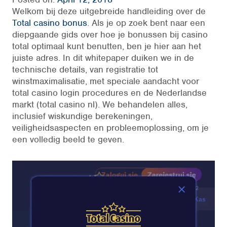
Welkom bij deze uitgebreide handleiding over de
Total casino bonus
. Als je op zoek bent naar een
diepgaande gids over hoe je bonussen bij casino
total optimaal kunt benutten, ben je hier aan het
juiste adres. In dit whitepaper duiken we in de
technische details, van registratie tot
winstmaximalisatie, met speciale aandacht voor
total casino login procedures en de Nederlandse
markt (total casino nl). We behandelen alles,
inclusief wiskundige berekeningen,
veiligheidsaspecten en probleemoplossing, om je
een volledig beeld te geven.