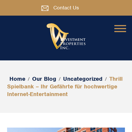
Contact Us
Home
Our Blog
Uncategorized
Thrill
/
/
/
Spielbank – Ihr Gefährte für hochwertige
Internet-Entertainment