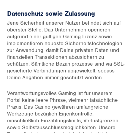
Datenschutz sowie Zulassung
Jene Sicherheit unserer Nutzer befindet sich auf
oberster Stelle. Das Unternehmen operieren
aufgrund einer gültigen Gaming-Lizenz sowie
implementieren neueste Sicherheitstechnologien
zur Anwendung, damit Deine privaten Daten und
finanziellen Transaktionen abzusichern zu
schützen. Sämtliche Bezahlprozesse sind via SSL-
gesicherte Verbindungen abgewickelt, sodass
Deine Angaben immer geschützt werden.
Verantwortungsvolles Gaming ist für unserem
Portal keine leere Phrase, vielmehr tatsächliche
Praxis. Das Casino gewähren umfangreiche
Werkzeuge bezüglich Eigenkontrolle,
einschließlich Einzahlungslimits, Verlustgrenzen
sowie Selbstausschlussmöglichkeiten. Unsere