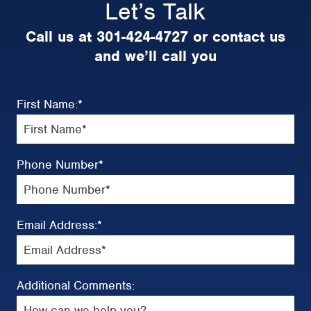
Let’s Talk
Call us at 301-424-4727 or contact us
and we’ll call you
First Name:
*
Phone Number
*
Email Address:
*
Additional Comments: