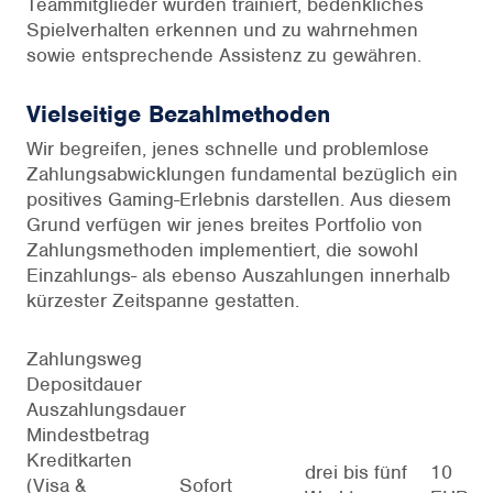
Teammitglieder wurden trainiert, bedenkliches
Spielverhalten erkennen und zu wahrnehmen
sowie entsprechende Assistenz zu gewähren.
Vielseitige Bezahlmethoden
Wir begreifen, jenes schnelle und problemlose
Zahlungsabwicklungen fundamental bezüglich ein
positives Gaming-Erlebnis darstellen. Aus diesem
Grund verfügen wir jenes breites Portfolio von
Zahlungsmethoden implementiert, die sowohl
Einzahlungs- als ebenso Auszahlungen innerhalb
kürzester Zeitspanne gestatten.
Zahlungsweg
Depositdauer
Auszahlungsdauer
Mindestbetrag
Kreditkarten
drei bis fünf
10
(Visa &
Sofort