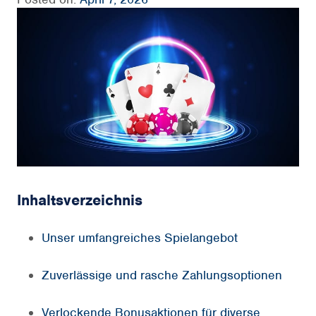
Inhaltsverzeichnis
Unser umfangreiches Spielangebot
Zuverlässige und rasche Zahlungsoptionen
Verlockende Bonusaktionen für diverse