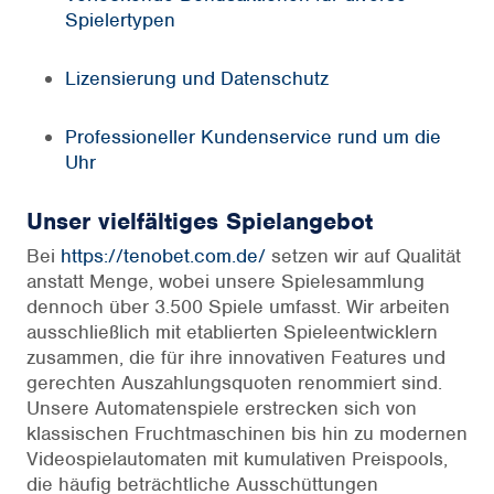
Spielertypen
Lizensierung und Datenschutz
Professioneller Kundenservice rund um die
Uhr
Unser vielfältiges Spielangebot
Bei
https://tenobet.com.de/
setzen wir auf Qualität
anstatt Menge, wobei unsere Spielesammlung
dennoch über 3.500 Spiele umfasst. Wir arbeiten
ausschließlich mit etablierten Spieleentwicklern
zusammen, die für ihre innovativen Features und
gerechten Auszahlungsquoten renommiert sind.
Unsere Automatenspiele erstrecken sich von
klassischen Fruchtmaschinen bis hin zu modernen
Videospielautomaten mit kumulativen Preispools,
die häufig beträchtliche Ausschüttungen