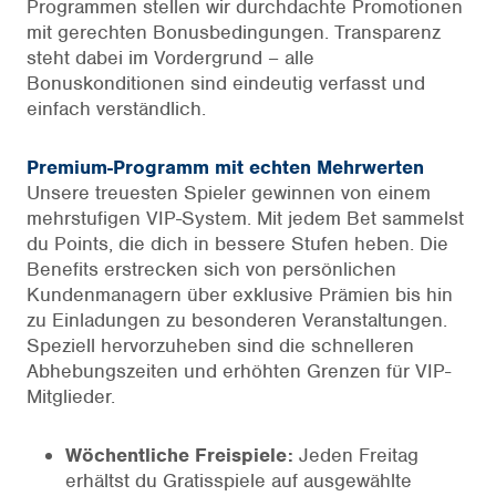
Programmen stellen wir durchdachte Promotionen
mit gerechten Bonusbedingungen. Transparenz
steht dabei im Vordergrund – alle
Bonuskonditionen sind eindeutig verfasst und
einfach verständlich.
Premium-Programm mit echten Mehrwerten
Unsere treuesten Spieler gewinnen von einem
mehrstufigen VIP-System. Mit jedem Bet sammelst
du Points, die dich in bessere Stufen heben. Die
Benefits erstrecken sich von persönlichen
Kundenmanagern über exklusive Prämien bis hin
zu Einladungen zu besonderen Veranstaltungen.
Speziell hervorzuheben sind die schnelleren
Abhebungszeiten und erhöhten Grenzen für VIP-
Mitglieder.
Wöchentliche Freispiele:
Jeden Freitag
erhältst du Gratisspiele auf ausgewählte