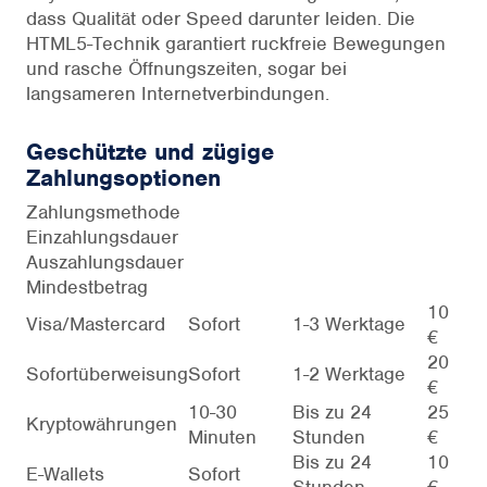
dass Qualität oder Speed darunter leiden. Die
HTML5-Technik garantiert ruckfreie Bewegungen
und rasche Öffnungszeiten, sogar bei
langsameren Internetverbindungen.
Geschützte und zügige
Zahlungsoptionen
Zahlungsmethode
Einzahlungsdauer
Auszahlungsdauer
Mindestbetrag
10
Visa/Mastercard
Sofort
1-3 Werktage
€
20
Sofortüberweisung
Sofort
1-2 Werktage
€
10-30
Bis zu 24
25
Kryptowährungen
Minuten
Stunden
€
Bis zu 24
10
E-Wallets
Sofort
Stunden
€