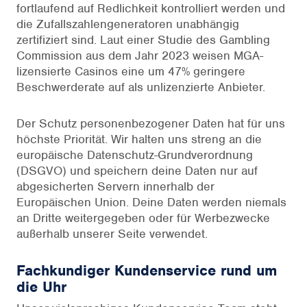
fortlaufend auf Redlichkeit kontrolliert werden und
die Zufallszahlengeneratoren unabhängig
zertifiziert sind. Laut einer Studie des Gambling
Commission aus dem Jahr 2023 weisen MGA-
lizensierte Casinos eine um 47% geringere
Beschwerderate auf als unlizenzierte Anbieter.
Der Schutz personenbezogener Daten hat für uns
höchste Priorität. Wir halten uns streng an die
europäische Datenschutz-Grundverordnung
(DSGVO) und speichern deine Daten nur auf
abgesicherten Servern innerhalb der
Europäischen Union. Deine Daten werden niemals
an Dritte weitergegeben oder für Werbezwecke
außerhalb unserer Seite verwendet.
Fachkundiger Kundenservice rund um
die Uhr