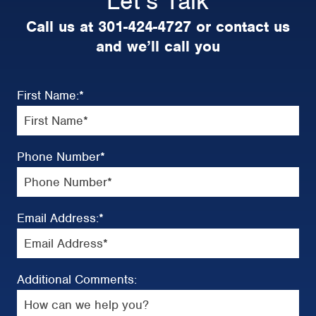
Let’s Talk
Call us at 301-424-4727 or contact us
and we’ll call you
First Name:
*
Phone Number
*
Email Address:
*
Additional Comments: