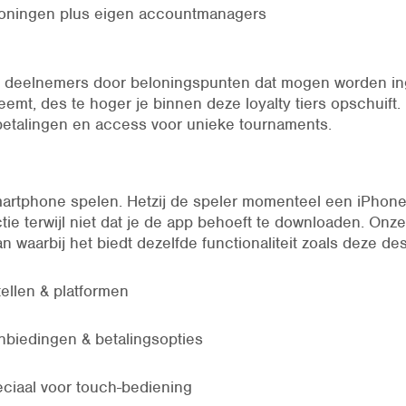
loningen plus eigen accountmanagers
deelnemers door beloningspunten dat mogen worden ing
eemt, des te hoger je binnen deze loyalty tiers opschuift.
itbetalingen en access voor unieke tournaments.
martphone spelen. Hetzij de speler momenteel een iPhone,
ctie terwijl niet dat je de app behoeft te downloaden. Onze
n waarbij het biedt dezelfde functionaliteit zoals deze de
ellen & platformen
nbiedingen & betalingsopties
eciaal voor touch-bediening