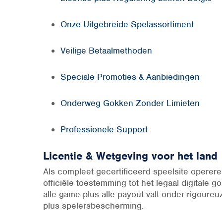
Onze Uitgebreide Spelassortiment
Veilige Betaalmethoden
Speciale Promoties & Aanbiedingen
Onderweg Gokken Zonder Limieten
Professionele Support
Licentie & Wetgeving voor het land
Als compleet gecertificeerd speelsite operer
officiële toestemming tot het legaal digitale g
alle game plus alle payout valt onder rigoure
plus spelersbescherming.