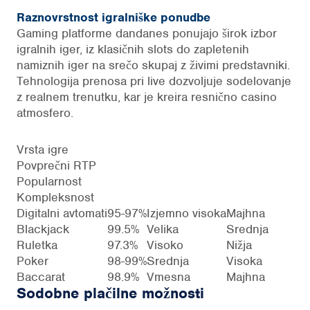
Raznovrstnost igralniške ponudbe
Gaming platforme dandanes ponujajo širok izbor
igralnih iger, iz klasičnih slots do zapletenih
namiznih iger na srečo skupaj z živimi predstavniki.
Tehnologija prenosa pri live dozvoljuje sodelovanje
z realnem trenutku, kar je kreira resnično casino
atmosfero.
Vrsta igre
Povprečni RTP
Popularnost
Kompleksnost
Digitalni avtomati
95-97%
Izjemno visoka
Majhna
Blackjack
99.5%
Velika
Srednja
Ruletka
97.3%
Visoko
Nižja
Poker
98-99%
Srednja
Visoka
Baccarat
98.9%
Vmesna
Majhna
Sodobne plačilne možnosti