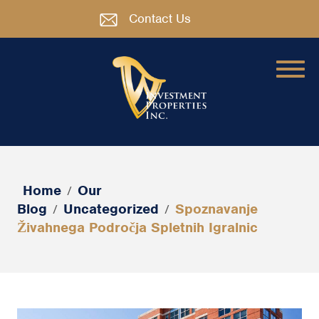
Contact Us
Home
Our
/
Blog
Uncategorized
Spoznavanje
/
/
Živahnega Področja Spletnih Igralnic