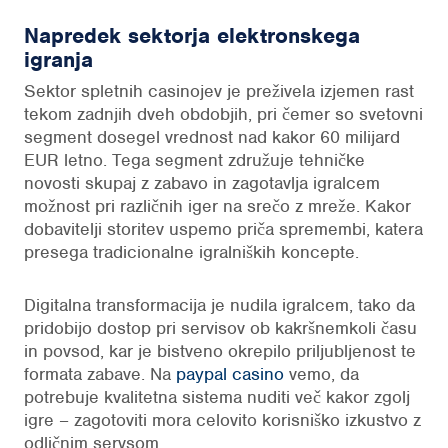
Napredek sektorja elektronskega
igranja
Sektor spletnih casinojev je preživela izjemen rast
tekom zadnjih dveh obdobjih, pri čemer so svetovni
segment dosegel vrednost nad kakor 60 milijard
EUR letno. Tega segment združuje tehničke
novosti skupaj z zabavo in zagotavlja igralcem
možnost pri različnih iger na srečo z mreže. Kakor
dobavitelji storitev uspemo priča spremembi, katera
presega tradicionalne igralniških koncepte.
Digitalna transformacija je nudila igralcem, tako da
pridobijo dostop pri servisov ob kakršnemkoli času
in povsod, kar je bistveno okrepilo priljubljenost te
formata zabave. Na
paypal casino
vemo, da
potrebuje kvalitetna sistema nuditi več kakor zgolj
igre – zagotoviti mora celovito korisniško izkustvo z
odličnim servsom.