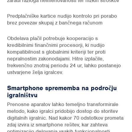
zaradi razloga neimenovanosti ter nizkih stroškov
Predplačniške kartice nudijo kontrolo pri porabo
brez povezav skupaj z bančnega računom
Obdelava plačil potrebuje kooperacijo s
kredibilnimi finančnimi procesorji, ki nudijo
kompatibilnost s globalnimi kriteriji ter proti
nepralnostim zakonodajami. Hitre izplačile,
frekvenčno znotraj periodu 24 ur, lahko postanejo
ustvarjene želja igralcev.
Smartphone sprememba na področju
igralništvu
Prenosne aparatov lahko temeljno transformirale
metodo, kako igralci pridobijo dostop do storitev
digitalnih igralnic. Nad kakor 70 odstotkov prometa
zdaj izvira iz smartphone rešitev, kar zahteva
optimizacijo delovanja vsakih funkcionalnosti