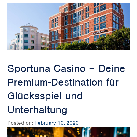
Sportuna Casino – Deine
Premium-Destination für
Glücksspiel und
Unterhaltung
Posted on:
February 16, 2026