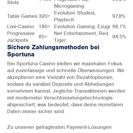
Slots
Microgaming
Evolution Studios,
Table Games
320+
97,8%
Playtech
Live-Casino
180+
Evolution Gaming, Ezugi
98,1%
Progressive
Net Entertainment, Red
85+
94,5%
Jackpots
Tiger
Sichere Zahlungsmethoden bei
Sportuna
Bei Sportuna Casino stellen wir maximalen Fokus
auf zuverlässige und schnelle Überweisungen. Wir
akzeptieren eine Vielzahl von Bezahloptionen,
sodass du variabel Deposits und Abhebungen
vornehmen kannst. Jegliche Transaktionen werden
mit modernster Verschlüsselungstechnologie
abgesichert, was bedeutet, dass deine monetären
Daten immer sicher sind.
Zu unseren gefragtesten Payment-Lösungen