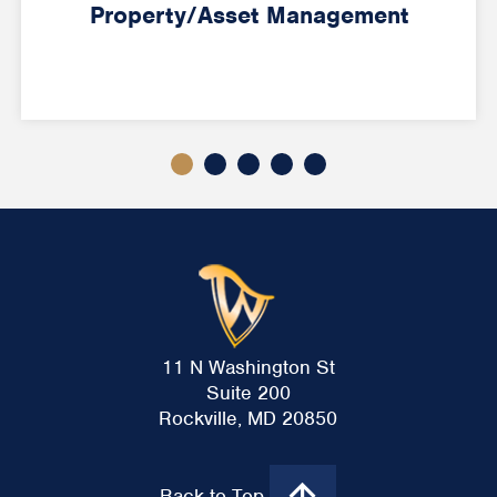
Property/Asset Management
11 N Washington St
Suite 200
Rockville, MD 20850
Back to Top