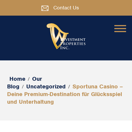
Contact Us
Home
Our
/
Blog
Uncategorized
Sportuna Casino –
/
/
Deine Premium-Destination für Glücksspiel
und Unterhaltung