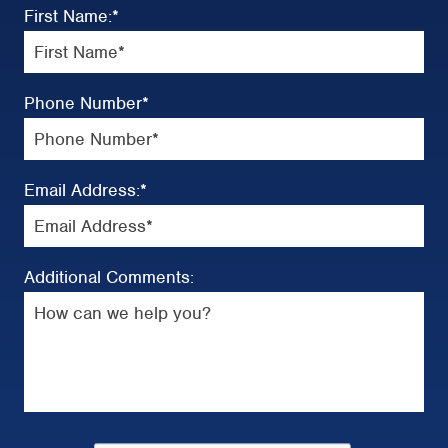
First Name:
*
Phone Number
*
Email Address:
*
Additional Comments: