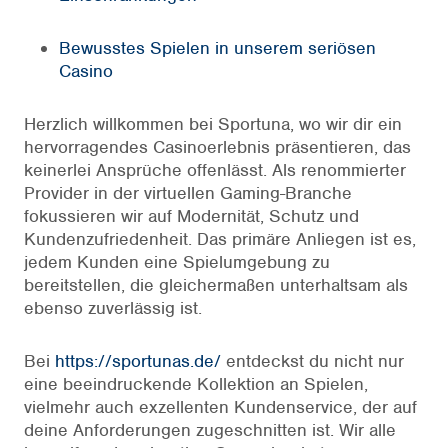
Bewusstes Spielen in unserem seriösen
Casino
Herzlich willkommen bei Sportuna, wo wir dir ein
hervorragendes Casinoerlebnis präsentieren, das
keinerlei Ansprüche offenlässt. Als renommierter
Provider in der virtuellen Gaming-Branche
fokussieren wir auf Modernität, Schutz und
Kundenzufriedenheit. Das primäre Anliegen ist es,
jedem Kunden eine Spielumgebung zu
bereitstellen, die gleichermaßen unterhaltsam als
ebenso zuverlässig ist.
Bei
https://sportunas.de/
entdeckst du nicht nur
eine beeindruckende Kollektion an Spielen,
vielmehr auch exzellenten Kundenservice, der auf
deine Anforderungen zugeschnitten ist. Wir alle