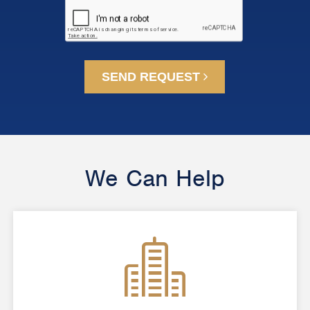
SEND REQUEST
We Can Help