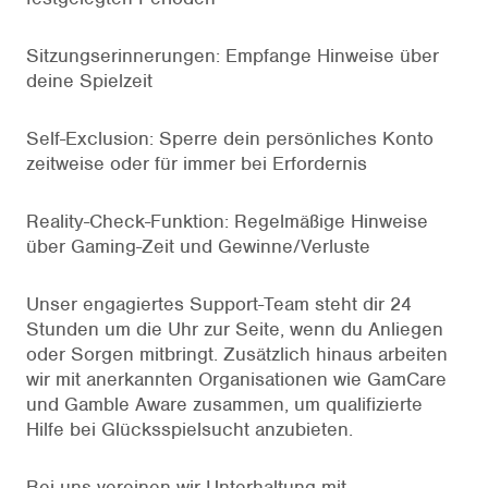
Sitzungserinnerungen: Empfange Hinweise über
deine Spielzeit
Self-Exclusion: Sperre dein persönliches Konto
zeitweise oder für immer bei Erfordernis
Reality-Check-Funktion: Regelmäßige Hinweise
über Gaming-Zeit und Gewinne/Verluste
Unser engagiertes Support-Team steht dir 24
Stunden um die Uhr zur Seite, wenn du Anliegen
oder Sorgen mitbringt. Zusätzlich hinaus arbeiten
wir mit anerkannten Organisationen wie GamCare
und Gamble Aware zusammen, um qualifizierte
Hilfe bei Glücksspielsucht anzubieten.
Bei uns vereinen wir Unterhaltung mit