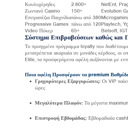
Κουλοχέρηδες
2.800+
NetEnt, Pra
Ζωντανό Casino
150+
Evolution G
Επιτραπέζια Παιχνίδια
πάνω από 380
Microgaming
Progressive Games
πάνω από 120
Playtech, Y
Video Πόκερ
65+
Betsoft, IGT
Σύστημα Επιβραβεύσεων καθώς και 
Το προηγμένο πρόγραμμα loyalty που διαθέτουμε
μετατρέπεται ακαριαία σε μονάδες κέρδους, οι ο
Elite, τα προσφερόμενα οφέλη αυξάνονται με ε
Ποια οφέλη Προσφέρουν τα premium Βαθμίδε
Γρηγορότερες Εξαργυρώσεις:
Οι VIP παίκτ
ώρες
Μεγαλύτερα Πλαφόν:
Τα μέγιστα maximum 
Επιστροφή Εβδομάδας:
Εβδομαδιαία cashb