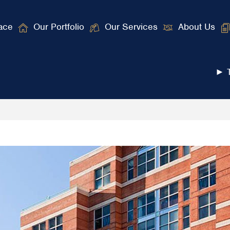
ace
Our Portfolio
Our Services
About Us
► T
pinsyy: Η κορυφαία Πύλη Καζίνο που Επαναπροσδι