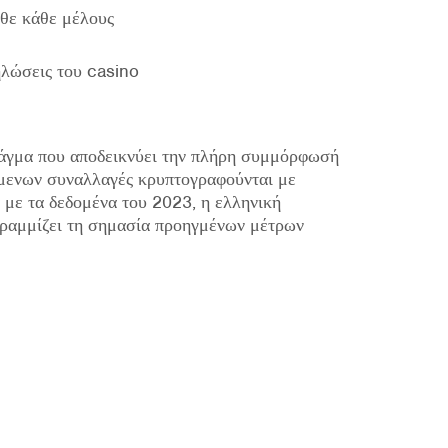
άθε κάθε μέλους
ηλώσεις του casino
ράγμα που αποδεικνύει την πλήρη συμμόρφωσή
άμενων συναλλαγές κρυπτογραφούνται με
 με τα δεδομένα του 2023, η ελληνική
ογραμμίζει τη σημασία προηγμένων μέτρων