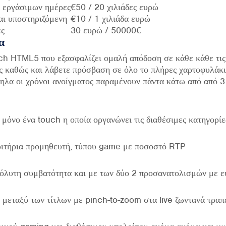
5 εργάσιμων ημέρες
€50 / 20 χιλιάδες ευρώ
αι υποστηριζόμενη
€10 / 1 χιλιάδα ευρώ
ες
30 ευρώ / 50000€
α
ch HTML5 που εξασφαλίζει ομαλή απόδοση σε κάθε κάθε τις 
ς καθώς και λάβετε πρόσβαση σε όλο το πλήρες χαρτοφυλάκ
ηλα οι χρόνοι ανοίγματος παραμένουν πάντα κάτω από από 3
όνο ένα touch η οποία οργανώνει τις διαθέσιμες κατηγορίε
ιτήρια προμηθευτή, τύπου game με ποσοστό RTP
όλυτη συμβατότητα και με των δύο 2 προσανατολισμών με ευ
 μεταξύ των τίτλων με pinch-to-zoom στα live ζωντανά τραπ