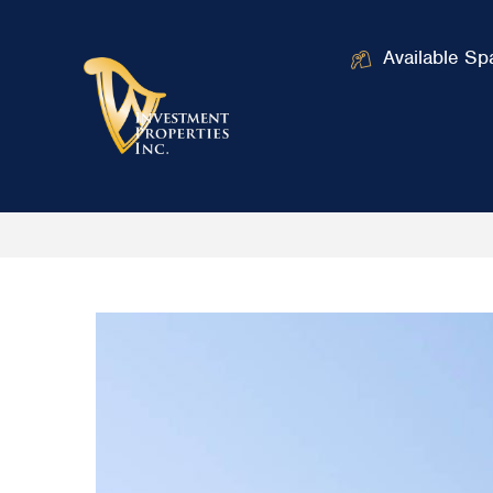
Available Sp
Home
Our Blog
Uncategorized
S
/
/
/