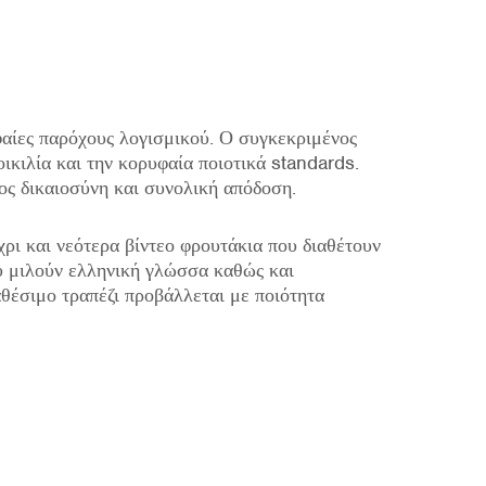
φαίες παρόχους λογισμικού. Ο συγκεκριμένος
ικιλία και την κορυφαία ποιοτικά standards.
ος δικαιοσύνη και συνολική απόδοση.
ρι και νεότερα βίντεο φρουτάκια που διαθέτουν
υ μιλούν ελληνική γλώσσα καθώς και
αθέσιμο τραπέζι προβάλλεται με ποιότητα