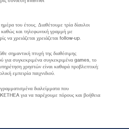
ρίς σύνδεση internet
ημέρα του έτους. Διαθέτουμε τρία δίαυλοι
ν καθώς και τηλεφωνική γραμμή με
 να χρειάζεται χρειάζεται follow-up.
άθε σημαντική πτυχή της διαθέσιμης
ού για συγκεκριμένα συγκεκριμένα games, το
ξυπηρέτηση χρηστών είναι καθαρά προβλεπτική:
λική εμπειρία παιχνιδιού.
ογραμματισμένα διαλείμματα που
ς KETHEA για να παρέχουμε πόρους και βοήθεια