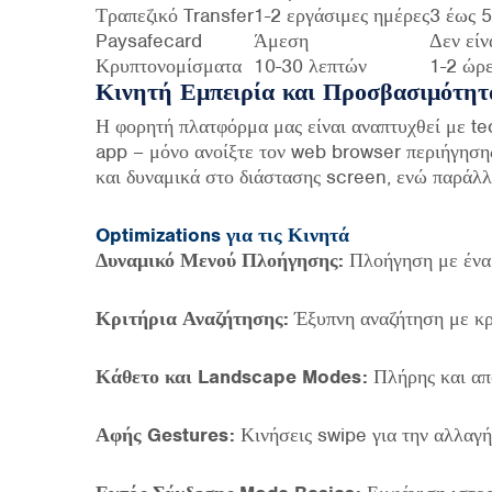
Τραπεζικό Transfer
1-2 εργάσιμες ημέρες
3 έως 
Paysafecard
Άμεση
Δεν είν
Κρυπτονομίσματα
10-30 λεπτών
1-2 ώρ
Κινητή Εμπειρία και Προσβασιμότητ
Η φορητή πλατφόρμα μας είναι αναπτυχθεί με te
app – μόνο ανοίξτε τον web browser περιήγηση
και δυναμικά στο διάστασης screen, ενώ παράλλ
Optimizations για τις Κινητά
Δυναμικό Μενού Πλοήγησης:
Πλοήγηση με ένα μ
Κριτήρια Αναζήτησης:
Έξυπνη αναζήτηση με κρ
Κάθετο και Landscape Modes:
Πλήρης και απ
Αφής Gestures:
Κινήσεις swipe για την αλλαγή