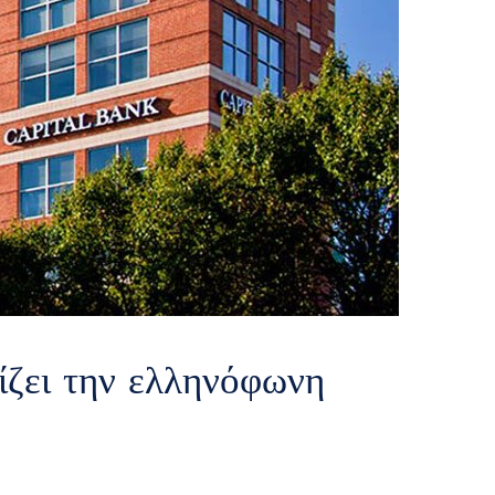
ίζει την ελληνόφωνη