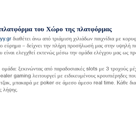
ν πλατφόρμα του Χώρο της πλατφόρμας
yy.gr
διαθέτει άνω από τριάμιση χιλιάδων παιχνίδια με κορυ
ίο εύρημα – δείχνει την πλήρη προσήλωσή μας στην υψηλή πο
υ είναι ελεγχθεί εκτενώς μέσω την ομάδα ελέγχου μας ως πρ
ομάδα: ξεκινώντας από παραδοσιακές slots με 3 τροχούς μέχ
ealer gaming λειτουργεί με ειδικευμένους κρουπιέρηδες πο
κτζακ, μπακαρά με poker σε άμεσο άμεσο real time. Κάθε δι
ς λήψης.