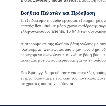
Εκτός Σύνδεσης Mode Basics:
Εμφάνιση ιστορ
Βοήθεια Πελατών και Πρόσβαση
Η εξειδικευμένη ομάδα εργασίας εξυπηρέτησης λ
επαφής: live chat με μέσο χρόνο αντίδρασης σα
ελληνόγλωσσους agents. Το 94% των συνολικών α
Διατηρούμε επίσης πλούσια βάση γνώσης με συνο
πλατφόρμας. Ξεκινώντας από βήμα προς βήμα οδ
περιεχόμενο ανανεώνεται συχνά με βάση βάσει τ
μελετάμε μοτίβα συμπεριφοράς για να εντοπίσου
Στο Spinsyy, δεσμευόμαστε για ασφαλές gaming 
ενεργοποιούνται με ένα κλικ του ποντικιού. Συ
σε χρήστες που το χρειάζονται.