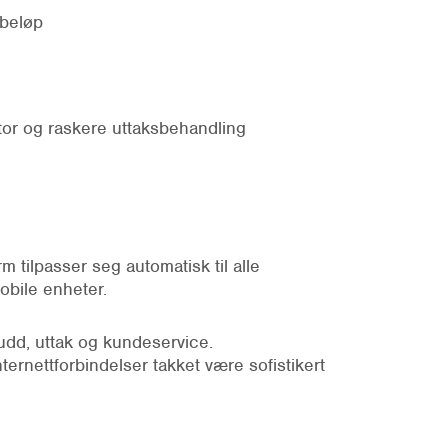
sbeløp
ator og raskere uttaksbehandling
rm tilpasser seg automatisk til alle
mobile enheter.
udd, uttak og kundeservice.
nternettforbindelser takket være sofistikert