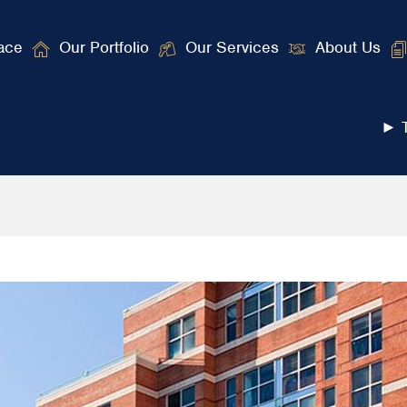
ace
Our Portfolio
Our Services
About Us
► T
pinanga plattformen – Din komplette Ultimative G