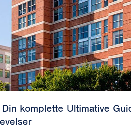
 Din komplette Ultimative Gui
levelser