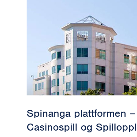
Spinanga plattformen –
Casinospill og Spillopp