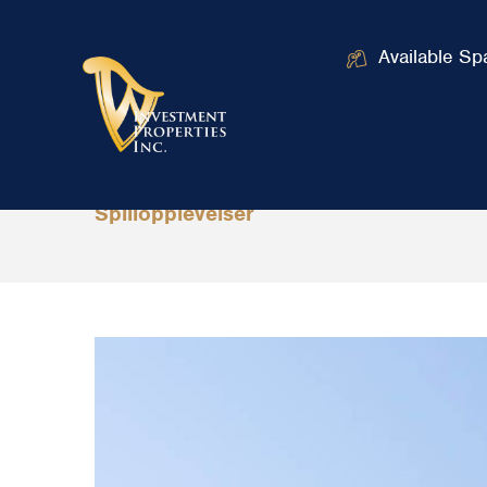
Available Sp
Home
Our Blog
Uncategorized
S
/
/
/
Spillopplevelser