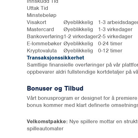
Innskudd Tid
Uttak Tid
Minstebeløp
Visakort
Øyeblikkelig
1-3 arbeidsdage
Mastercard
Øyeblikkelig
1-3 virkedager
Bankoverføring
1-2 virkedager
2-5 virkedager
E-lommebøker
Øyeblikkelig
0-24 timer
Kryptovaluta
Øyeblikkelig
0-12 timer
Transaksjonssikkerhet
Samtlige finansielle overføringer på vår platt
oppbevarer aldri fullstendige kortdetaljer på v
Bonuser og Tilbud
Vårt bonusprogram er designet for å premiere 
bonus kommer med klart definerte omsetnings
Velkomstpakke:
Nye spillere mottar en struk
spilleautomater