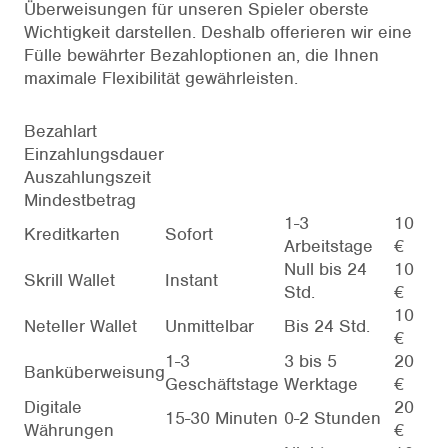
Überweisungen für unseren Spieler oberste
Wichtigkeit darstellen. Deshalb offerieren wir eine
Fülle bewährter Bezahloptionen an, die Ihnen
maximale Flexibilität gewährleisten.
Bezahlart
Einzahlungsdauer
Auszahlungszeit
Mindestbetrag
1-3
10
Kreditkarten
Sofort
Arbeitstage
€
Null bis 24
10
Skrill Wallet
Instant
Std.
€
10
Neteller Wallet
Unmittelbar
Bis 24 Std.
€
1-3
3 bis 5
20
Banküberweisung
Geschäftstage
Werktage
€
Digitale
20
15-30 Minuten
0-2 Stunden
Währungen
€