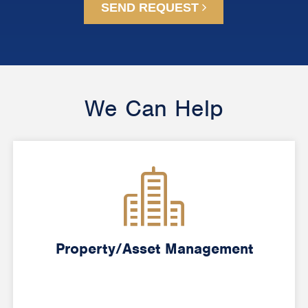
SEND REQUEST
We Can Help
Property/Asset Management