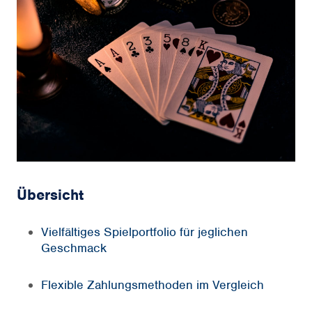
Übersicht
Vielfältiges Spielportfolio für jeglichen
Geschmack
Flexible Zahlungsmethoden im Vergleich