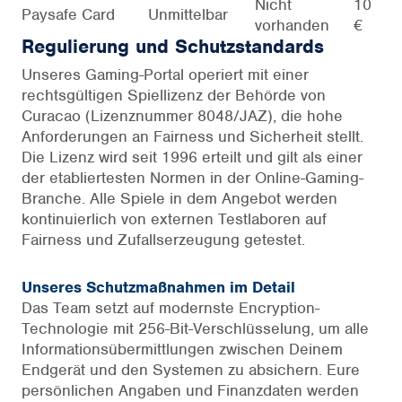
Nicht
10
Paysafe Card
Unmittelbar
vorhanden
€
Regulierung und Schutzstandards
Unseres Gaming-Portal operiert mit einer
rechtsgültigen Spiellizenz der Behörde von
Curacao (Lizenznummer 8048/JAZ), die hohe
Anforderungen an Fairness und Sicherheit stellt.
Die Lizenz wird seit 1996 erteilt und gilt als einer
der etabliertesten Normen in der Online-Gaming-
Branche. Alle Spiele in dem Angebot werden
kontinuierlich von externen Testlaboren auf
Fairness und Zufallserzeugung getestet.
Unseres Schutzmaßnahmen im Detail
Das Team setzt auf modernste Encryption-
Technologie mit 256-Bit-Verschlüsselung, um alle
Informationsübermittlungen zwischen Deinem
Endgerät und den Systemen zu absichern. Eure
persönlichen Angaben und Finanzdaten werden