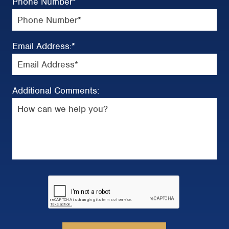
Phone Number
*
Email Address:
*
Additional Comments: