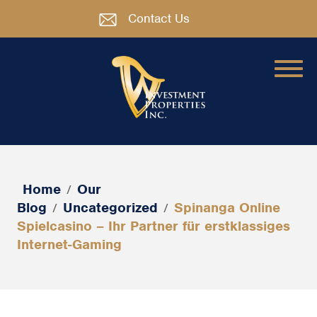
Contact Us
Home
Our
/
Blog
Uncategorized
Spinanga Online
/
/
Spielcasino – Ihr Partner für erstklassiges
Internet-Gaming