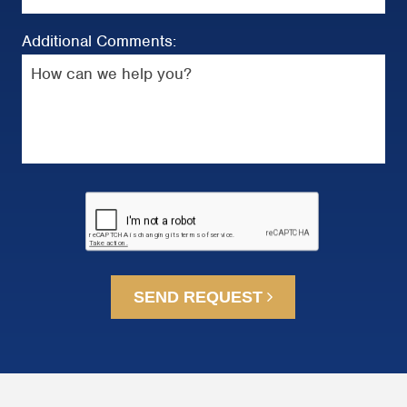
Additional Comments:
SEND REQUEST