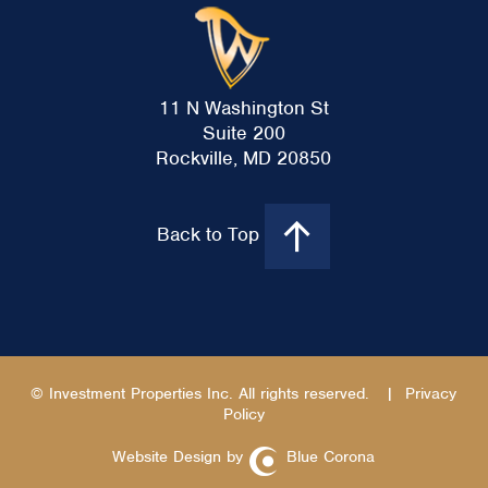
11 N Washington St
Suite 200
Rockville, MD 20850
Back to Top
© Investment Properties Inc. All rights reserved.
|
Privacy
Policy
Website Design by
Blue Corona