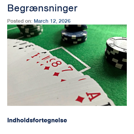
Begrænsninger
Posted on:
March 12, 2026
Indholdsfortegnelse