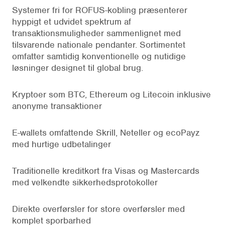
Systemer fri for ROFUS-kobling præsenterer
hyppigt et udvidet spektrum af
transaktionsmuligheder sammenlignet med
tilsvarende nationale pendanter. Sortimentet
omfatter samtidig konventionelle og nutidige
løsninger designet til global brug.
Kryptoer som BTC, Ethereum og Litecoin inklusive
anonyme transaktioner
E-wallets omfattende Skrill, Neteller og ecoPayz
med hurtige udbetalinger
Traditionelle kreditkort fra Visas og Mastercards
med velkendte sikkerhedsprotokoller
Direkte overførsler for store overførsler med
komplet sporbarhed