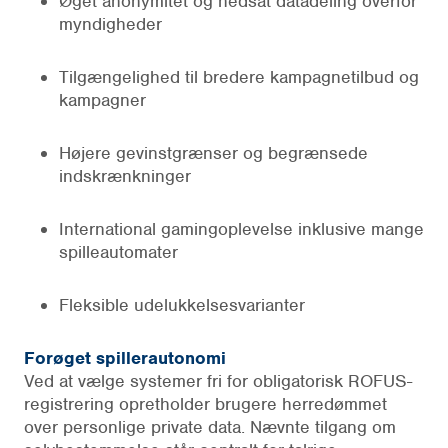
Øget anonymitet og nedsat datadeling overfor
myndigheder
Tilgængelighed til bredere kampagnetilbud og
kampagner
Højere gevinstgrænser og begrænsede
indskrænkninger
International gamingoplevelse inklusive mange
spilleautomater
Fleksible udelukkelsesvarianter
Forøget spillerautonomi
Ved at vælge systemer fri for obligatorisk ROFUS-
registrering opretholder brugere herredømmet
over personlige private data. Nævnte tilgang om