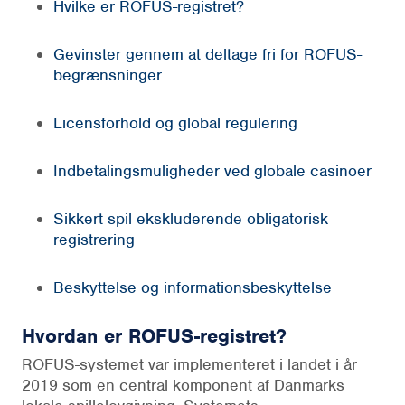
Hvilke er ROFUS-registret?
Gevinster gennem at deltage fri for ROFUS-
begrænsninger
Licensforhold og global regulering
Indbetalingsmuligheder ved globale casinoer
Sikkert spil ekskluderende obligatorisk
registrering
Beskyttelse og informationsbeskyttelse
Hvordan er ROFUS-registret?
ROFUS-systemet var implementeret i landet i år
2019 som en central komponent af Danmarks