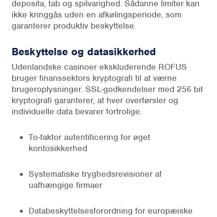
deposita, tab og spilvarighed. Sådanne limiter kan
ikke kringgås uden en afkølingsperiode, som
garanterer produktiv beskyttelse.
Beskyttelse og datasikkerhed
Udenlandske casinoer ekskluderende ROFUS
bruger finanssektors kryptografi til at værne
brugeroplysninger. SSL-godkendelser med 256 bit
kryptografi garanterer, at hver overførsler og
individuelle data bevarer fortrolige.
To-faktor autentificering for øget
kontosikkerhed
Systematiske tryghedsrevisioner af
uafhængige firmaer
Databeskyttelsesforordning for europæiske