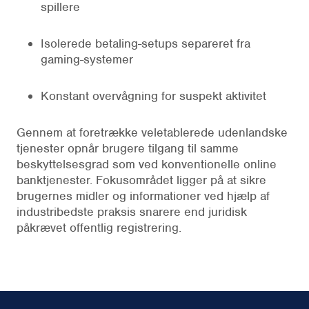
spillere
Isolerede betaling-setups separeret fra
gaming-systemer
Konstant overvågning for suspekt aktivitet
Gennem at foretrække veletablerede udenlandske
tjenester opnår brugere tilgang til samme
beskyttelsesgrad som ved konventionelle online
banktjenester. Fokusområdet ligger på at sikre
brugernes midler og informationer ved hjælp af
industribedste praksis snarere end juridisk
påkrævet offentlig registrering.