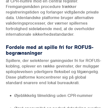
af CPR-numre mod en central register.
Fremgangsmåden procedure trækker
registreringstiden og forlanger vidtgående private
data. Udenlandske platforme bruger alternative
valideringsprocesser, der værner spillernes
fortrolighed sideløbende med, at de overholder
internationale sikkerhedsstandarder.
Fordele med at spille fri for ROFUS-
begrænsninger
Spillere, der selekterer gamingsider fri for ROFUS-
kobling, oplever en række gevinster, der muliggør
spiloplevelsen yderligere fleksibel og tilgængelig.
Disse platforme koncentrerer sig på global
standard snarere end lokal bureaukrati.
Øjeblikkelig tilmelding uden CPR-nummer