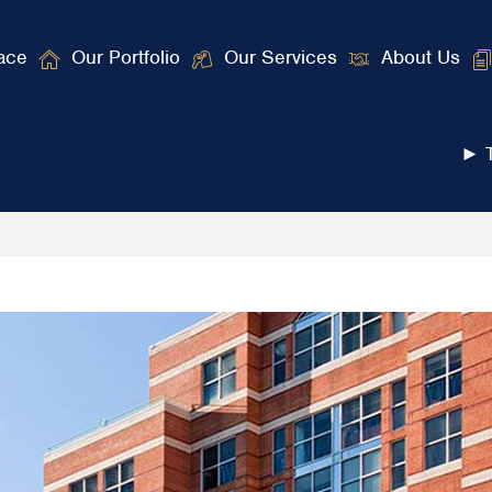
ace
Our Portfolio
Our Services
About Us
► T
pielcasino ohne OASIS: Unterhaltungsfreiheit je