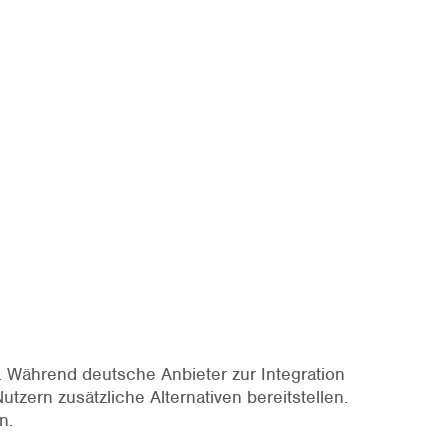
. Während deutsche Anbieter zur Integration
utzern zusätzliche Alternativen bereitstellen.
n.