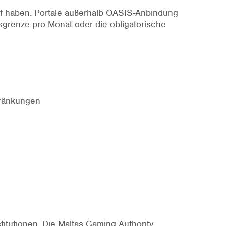
ff haben. Portale außerhalb OASIS-Anbindung
sgrenze pro Monat oder die obligatorische
hränkungen
itutionen. Die Maltas Gaming Authority