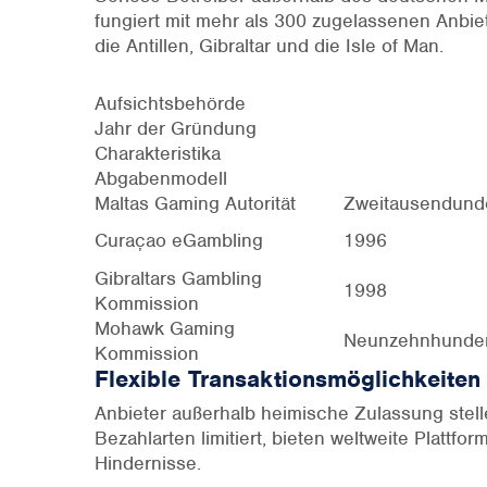
fungiert mit mehr als 300 zugelassenen Anbiet
die Antillen, Gibraltar und die Isle of Man.
Aufsichtsbehörde
Jahr der Gründung
Charakteristika
Abgabenmodell
Maltas Gaming Autorität
Zweitausendund
Curaçao eGambling
1996
Gibraltars Gambling
1998
Kommission
Mohawk Gaming
Neunzehnhunder
Kommission
Flexible Transaktionsmöglichkeite
Anbieter außerhalb heimische Zulassung stel
Bezahlarten limitiert, bieten weltweite Platt
Hindernisse.