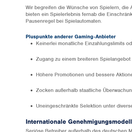
Wir begreifen die Wünsche von Spielern, die
bieten ein Spielerlebnis fernab die Einschrä
Pausenregel bei Spielautomaten.
Pluspunkte anderer Gaming-Anbieter
Keinerlei monatliche Einzahlungslimits 
Zugang zu einem breiteren Spielangebot
Höhere Promotionen und bessere Aktion
Zocken außerhalb staatliche Überwachung
Uneingeschränkte Selektion unter divers
Internationale Genehmigungsmodell
Seriöse Betreiber außerhalb des deutschen Mo