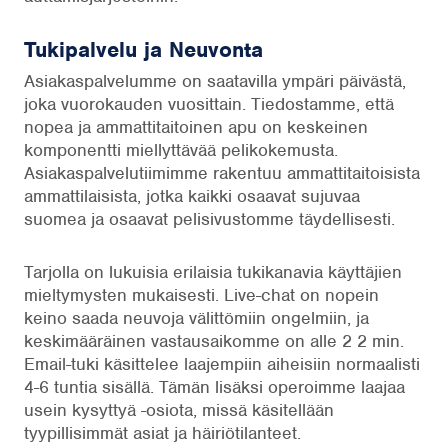
Tukipalvelu ja Neuvonta
Asiakaspalvelumme on saatavilla ympäri päivästä,
joka vuorokauden vuosittain. Tiedostamme, että
nopea ja ammattitaitoinen apu on keskeinen
komponentti miellyttävää pelikokemusta.
Asiakaspalvelutiimimme rakentuu ammattitaitoisista
ammattilaisista, jotka kaikki osaavat sujuvaa
suomea ja osaavat pelisivustomme täydellisesti.
Tarjolla on lukuisia erilaisia tukikanavia käyttäjien
mieltymysten mukaisesti. Live-chat on nopein
keino saada neuvoja välittömiin ongelmiin, ja
keskimääräinen vastausaikomme on alle 2 2 min.
Email-tuki käsittelee laajempiin aiheisiin normaalisti
4-6 tuntia sisällä. Tämän lisäksi operoimme laajaa
usein kysyttyä -osiota, missä käsitellään
tyypillisimmät asiat ja häiriötilanteet.