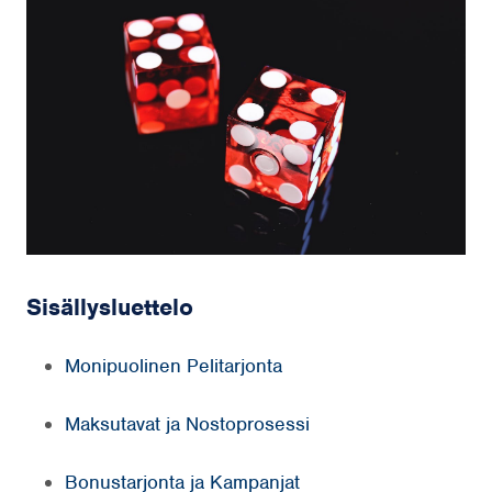
Sisällysluettelo
Monipuolinen Pelitarjonta
Maksutavat ja Nostoprosessi
Bonustarjonta ja Kampanjat