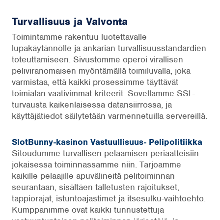
Turvallisuus ja Valvonta
Toimintamme rakentuu luotettavalle
lupakäytännölle ja ankarian turvallisuusstandardien
toteuttamiseen. Sivustomme operoi virallisen
peliviranomaisen myöntämällä toimiluvalla, joka
varmistaa, että kaikki prosessimme täyttävät
toimialan vaativimmat kriteerit. Sovellamme SSL-
turvausta kaikenlaisessa datansiirrossa, ja
käyttäjätiedot säilytetään varmennetuilla servereillä.
SlotBunny-kasinon Vastuullisuus- Pelipolitiikka
Sitoudumme turvallisen pelaamisen periaatteisiin
jokaisessa toiminnassamme niin. Tarjoamme
kaikille pelaajille apuvälineitä pelitoiminnan
seurantaan, sisältäen talletusten rajoitukset,
tappiorajat, istuntoajastimet ja itsesulku-vaihtoehto.
Kumppanimme ovat kaikki tunnustettuja