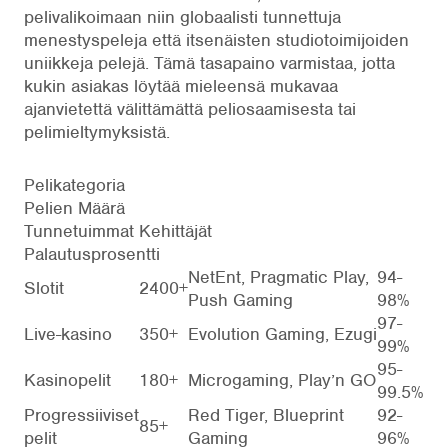
pelivalikoimaan niin globaalisti tunnettuja
menestyspeleja että itsenäisten studiotoimijoiden
uniikkeja pelejä. Tämä tasapaino varmistaa, jotta
kukin asiakas löytää mieleensä mukavaa
ajanvietettä välittämättä peliosaamisesta tai
pelimieltymyksistä.
Pelikategoria
Pelien Määrä
Tunnetuimmat Kehittäjät
Palautusprosentti
NetEnt, Pragmatic Play,
94-
Slotit
2400+
Push Gaming
98%
97-
Live-kasino
350+
Evolution Gaming, Ezugi
99%
95-
Kasinopelit
180+
Microgaming, Play’n GO
99.5%
Progressiiviset
Red Tiger, Blueprint
92-
85+
pelit
Gaming
96%