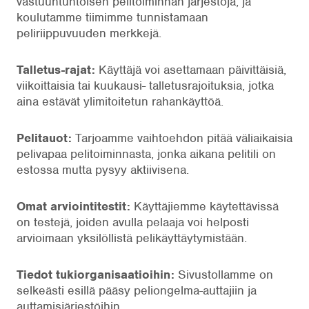
vastuuntuntoisen pelitoiminnan järjestöjä, ja
koulutamme tiimimme tunnistamaan
peliriippuvuuden merkkejä.
Talletus-rajat:
Käyttäjä voi asettamaan päivittäisiä,
viikoittaisia tai kuukausi- talletusrajoituksia, jotka
aina estävät ylimitoitetun rahankäyttöä.
Pelitauot:
Tarjoamme vaihtoehdon pitää väliaikaisia
pelivapaa pelitoiminnasta, jonka aikana pelitili on
estossa mutta pysyy aktiivisena.
Omat arviointitestit:
Käyttäjiemme käytettävissä
on testejä, joiden avulla pelaaja voi helposti
arvioimaan yksilöllistä pelikäyttäytymistään.
Tiedot tukiorganisaatioihin:
Sivustollamme on
selkeästi esillä pääsy peliongelma-auttajiin ja
auttamisjärjestöihin.