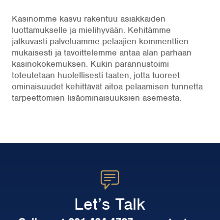
Kasinomme kasvu rakentuu asiakkaiden
luottamukselle ja mielihyvään. Kehitämme
jatkuvasti palveluamme pelaajien kommenttien
mukaisesti ja tavoittelemme antaa alan parhaan
kasinokokemuksen. Kukin parannustoimi
toteutetaan huolellisesti taaten, jotta tuoreet
ominaisuudet kehittävät aitoa pelaamisen tunnetta
tarpeettomien lisäominaisuuksien asemesta.
Let’s Talk