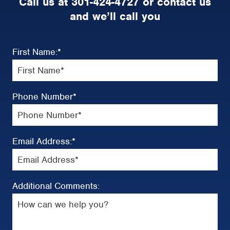
Call us at 301-424-4727 or contact us
and we’ll call you
First Name:
*
Phone Number
*
Email Address:
*
Additional Comments: