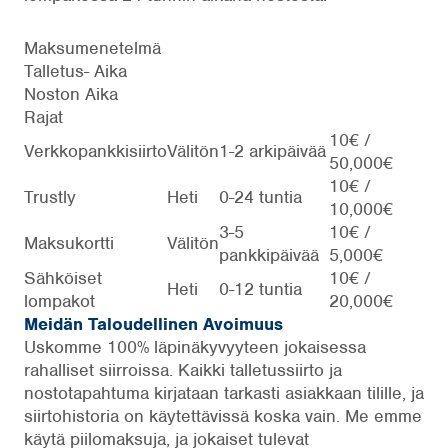
Maksumenetelmä
Talletus- Aika
Noston Aika
Rajat
10€ /
Verkkopankkisiirto
Välitön
1-2 arkipäivää
50,000€
10€ /
Trustly
Heti
0-24 tuntia
10,000€
3-5
10€ /
Maksukortti
Välitön
pankkipäivää
5,000€
Sähköiset
10€ /
Heti
0-12 tuntia
lompakot
20,000€
Meidän Taloudellinen Avoimuus
Uskomme 100% läpinäkyvyyteen jokaisessa
rahalliset siirroissa. Kaikki talletussiirto ja
nostotapahtuma kirjataan tarkasti asiakkaan tilille, ja
siirtohistoria on käytettävissä koska vain. Me emme
käytä piilomaksuja, ja jokaiset tulevat