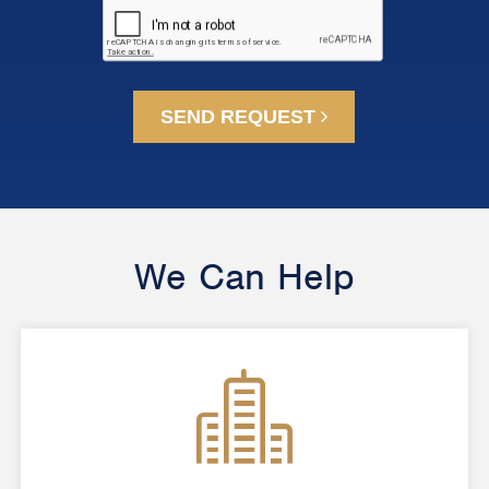
SEND REQUEST
We Can Help