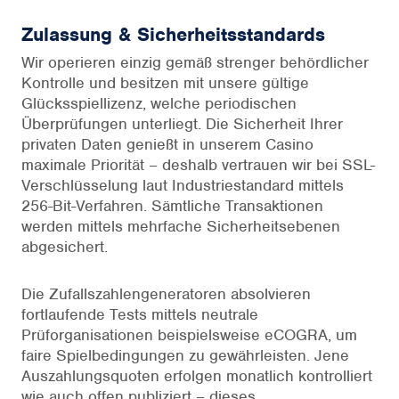
Zulassung & Sicherheitsstandards
Wir operieren einzig gemäß strenger behördlicher
Kontrolle und besitzen mit unsere gültige
Glücksspiellizenz, welche periodischen
Überprüfungen unterliegt. Die Sicherheit Ihrer
privaten Daten genießt in unserem Casino
maximale Priorität – deshalb vertrauen wir bei SSL-
Verschlüsselung laut Industriestandard mittels
256-Bit-Verfahren. Sämtliche Transaktionen
werden mittels mehrfache Sicherheitsebenen
abgesichert.
Die Zufallszahlengeneratoren absolvieren
fortlaufende Tests mittels neutrale
Prüforganisationen beispielsweise eCOGRA, um
faire Spielbedingungen zu gewährleisten. Jene
Auszahlungsquoten erfolgen monatlich kontrolliert
wie auch offen publiziert – dieses