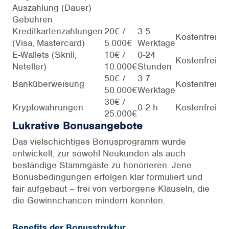
Auszahlung (Dauer)
Gebühren
Kreditkartenzahlungen
20€ /
3-5
Kostenfrei
(Visa, Mastercard)
5.000€
Werktage
E-Wallets (Skrill,
10€ /
0-24
Kostenfrei
Neteller)
10.000€
Stunden
50€ /
3-7
Banküberweisung
Kostenfrei
50.000€
Werktage
30€ /
Kryptowährungen
0-2 h
Kostenfrei
25.000€
Lukrative Bonusangebote
Das vielschichtiges Bonusprogramm wurde
entwickelt, zur sowohl Neukunden als auch
beständige Stammgäste zu honorieren. Jene
Bonusbedingungen erfolgen klar formuliert und
fair aufgebaut – frei von verborgene Klauseln, die
die Gewinnchancen mindern könnten.
Benefits der Bonusstruktur