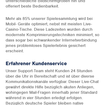
unterschiedliche Bildschirmgrößen hin und
offeriert beste Bedienbarkeit.
Mehr als 85% unserer Spielesammlung wird bei
Mobil- Geräte optimiert, nebst mit meisten Live-
Casino-Tische. Diese Ladezeiten wurden durch
modernste Komprimierungstechniken minimiert, so
dass sogar bei schwankender Internetverbindung
jenes problemloses Spielerlebnis gesichert
erscheint.
Erfahrener Kundenservice
Unser Support-Team steht Kunden 24 Stunden
über die Uhr in Bereitschaft und ist über diverse
Kommunikationskanäle verfügbar. Dieser Live-Chat
gewährt direkte Hilfe bezüglich akuten Anliegen,
wohingegen Mail-Fragen innerhalb jener Standard
während in vier Stunden erledigt erfolgen.
Bezüglich deutsche Spieler bleiben native