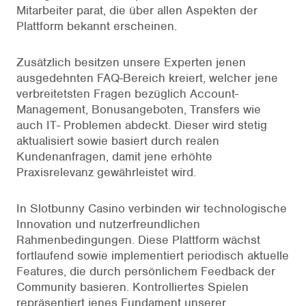
Mitarbeiter parat, die über allen Aspekten der
Plattform bekannt erscheinen.
Zusätzlich besitzen unsere Experten jenen
ausgedehnten FAQ-Bereich kreiert, welcher jene
verbreitetsten Fragen bezüglich Account-
Management, Bonusangeboten, Transfers wie
auch IT- Problemen abdeckt. Dieser wird stetig
aktualisiert sowie basiert durch realen
Kundenanfragen, damit jene erhöhte
Praxisrelevanz gewährleistet wird.
In Slotbunny Casino verbinden wir technologische
Innovation und nutzerfreundlichen
Rahmenbedingungen. Diese Plattform wächst
fortlaufend sowie implementiert periodisch aktuelle
Features, die durch persönlichem Feedback der
Community basieren. Kontrolliertes Spielen
repräsentiert jenes Fundament unserer