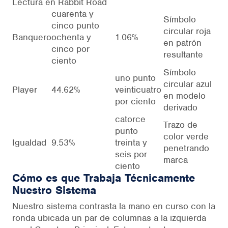
Lectura en Rabbit Road
cuarenta y
Símbolo
cinco punto
circular roja
Banquero
ochenta y
1.06%
en patrón
cinco por
resultante
ciento
Símbolo
uno punto
circular azul
Player
44.62%
veinticuatro
en modelo
por ciento
derivado
catorce
Trazo de
punto
color verde
Igualdad
9.53%
treinta y
penetrando
seis por
marca
ciento
Cómo es que Trabaja Técnicamente
Nuestro Sistema
Nuestro sistema contrasta la mano en curso con la
ronda ubicada un par de columnas a la izquierda