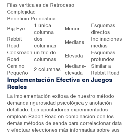
Filas verticales de Retroceso
Complejidad
Beneficio Pronóstica
1 única
Esquemas
Big Eye
Menor
columna
directos
Rabbit
dos
Inclinaciones
Mediana
Road
columnas
medias
Cockroach
un trío de
Esquemas
Elevada
Road
columnas
profundos
Camino
Mediana-
Similar a
2 columnas
Pequeño
elevada
Rabbit Road
Implementación Efectiva en Juegos
Reales
La implementación exitosa de nuestro método
demanda rigurosidad psicológica y anotación
detallado. Los apostadores experimentados
emplean Rabbit Road en combinación con los
demás métodos de senda para correlacionar data
y efectuar elecciones más informadas sobre sus