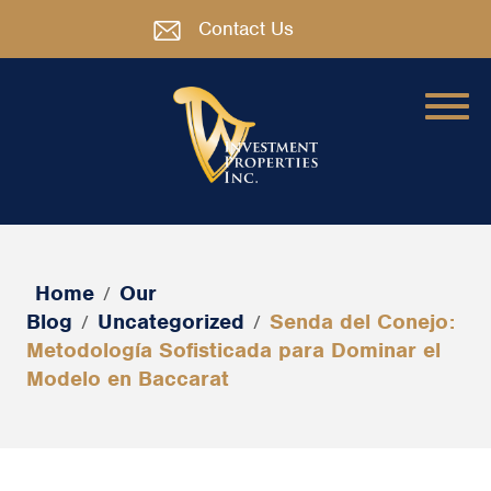
Contact Us
Home
Our
/
Blog
Uncategorized
Senda del Conejo:
/
/
Metodología Sofisticada para Dominar el
Modelo en Baccarat