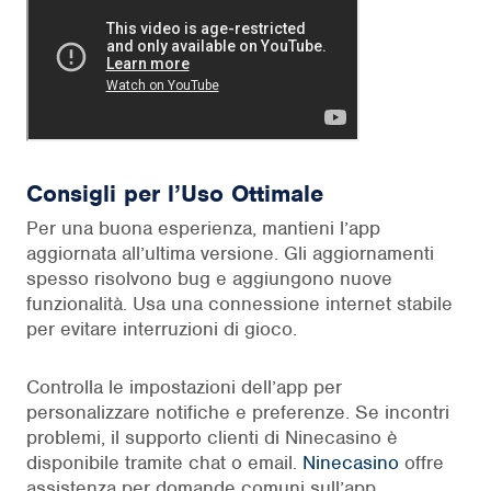
Consigli per l’Uso Ottimale
Per una buona esperienza, mantieni l’app
aggiornata all’ultima versione. Gli aggiornamenti
spesso risolvono bug e aggiungono nuove
funzionalità. Usa una connessione internet stabile
per evitare interruzioni di gioco.
Controlla le impostazioni dell’app per
personalizzare notifiche e preferenze. Se incontri
problemi, il supporto clienti di Ninecasino è
disponibile tramite chat o email.
Ninecasino
offre
assistenza per domande comuni sull’app.