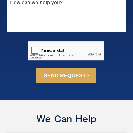
SEND REQUEST
We Can Help