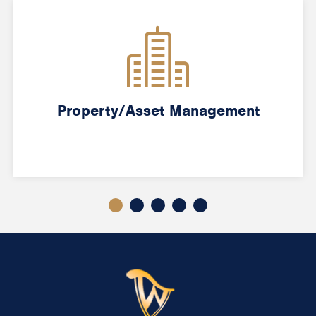
Property/Asset Management