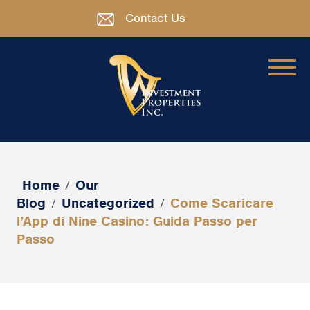
Contact Us
Home
Our
/
Blog
Uncategorized
Come Scaricare
/
/
l’App di Nine Casino: Guida Passo per
Passo