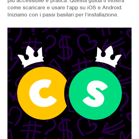
più accessibile e pratica. Questa guida ti mostra
come scaricare e usare l’app su iOS e Android.
Iniziamo con i passi basilari per l’installazione.