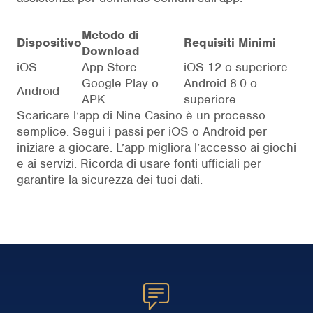
Metodo di
Dispositivo
Requisiti Minimi
Download
iOS
App Store
iOS 12 o superiore
Google Play o
Android 8.0 o
Android
APK
superiore
Scaricare l’app di Nine Casino è un processo
semplice. Segui i passi per iOS o Android per
iniziare a giocare. L’app migliora l’accesso ai giochi
e ai servizi. Ricorda di usare fonti ufficiali per
garantire la sicurezza dei tuoi dati.