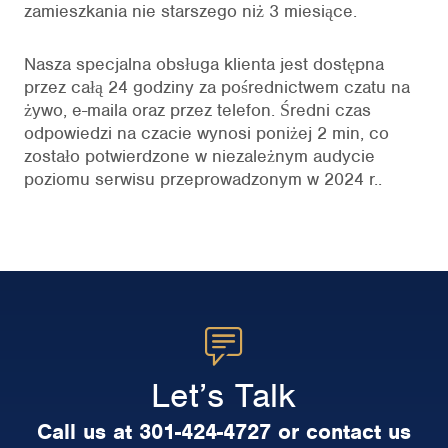
zamieszkania nie starszego niż 3 miesiące.
Nasza specjalna obsługa klienta jest dostępna
przez całą 24 godziny za pośrednictwem czatu na
żywo, e-maila oraz przez telefon. Średni czas
odpowiedzi na czacie wynosi poniżej 2 min, co
zostało potwierdzone w niezależnym audycie
poziomu serwisu przeprowadzonym w 2024 r..
Let’s Talk
Call us at 301-424-4727 or contact us