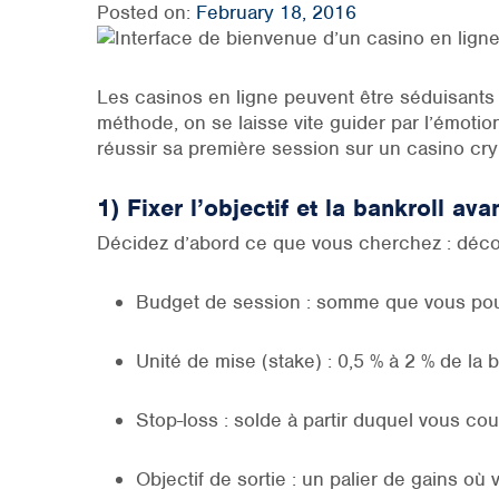
Posted on:
February 18, 2016
Les casinos en ligne peuvent être séduisants d
méthode, on se laisse vite guider par l’émotio
réussir sa première session sur un casino cryp
1) Fixer l’objectif et la bankroll avan
Décidez d’abord ce que vous cherchez : décou
Budget de session : somme que vous pou
Unité de mise (stake) : 0,5 % à 2 % de la ba
Stop-loss : solde à partir duquel vous cou
Objectif de sortie : un palier de gains où