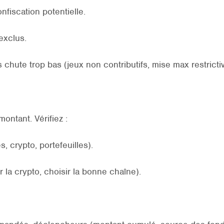
iscation potentielle.
 exclus.
 chute trop bas (jeux non contributifs, mise max restrictiv
ontant. Vérifiez :
 crypto, portefeuilles).
 la crypto, choisir la bonne chaîne).