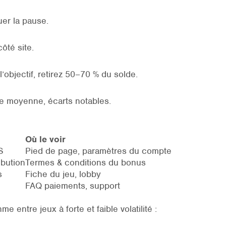
er la pause.
ôté site.
l’objectif, retirez 50–70 % du solde.
ise moyenne, écarts notables.
Où le voir
S
Pied de page, paramètres du compte
ibution
Termes & conditions du bonus
s
Fiche du jeu, lobby
FAQ paiements, support
me entre jeux à forte et faible volatilité :