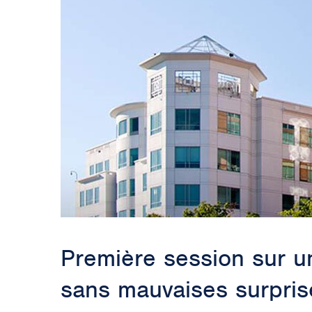
Première session sur u
sans mauvaises surpris