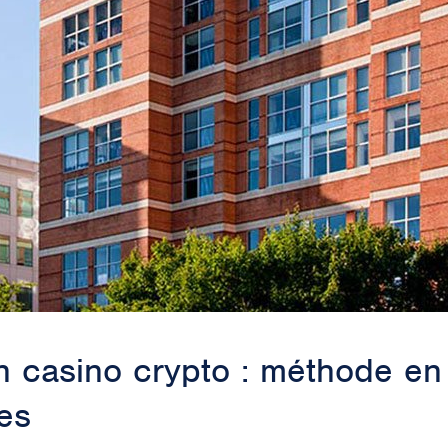
n casino crypto : méthode en
es