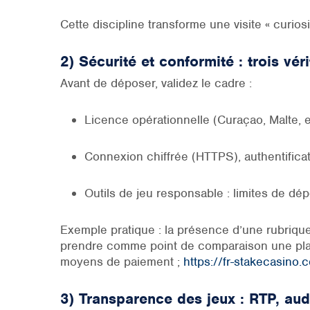
Cette discipline transforme une visite « curios
2) Sécurité et conformité : trois vér
Avant de déposer, validez le cadre :
Licence opérationnelle (Curaçao, Malte, etc
Connexion chiffrée (HTTPS), authentificat
Outils de jeu responsable : limites de dép
Exemple pratique : la présence d’une rubriqu
prendre comme point de comparaison une plat
moyens de paiement ;
https://fr-stakecasino.
3) Transparence des jeux : RTP, audi