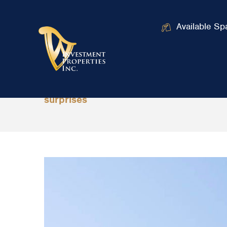
Available Sp
Home
Our Blog
Uncategorized
P
/
/
/
surprises