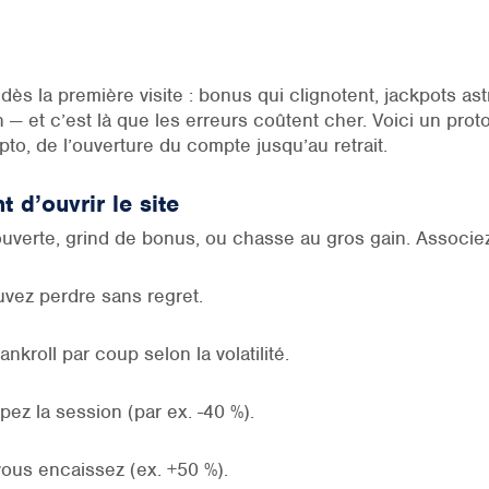
ès la première visite : bonus qui clignotent, jackpots ast
n — et c’est là que les erreurs coûtent cher. Voici un pro
to, de l’ouverture du compte jusqu’au retrait.
t d’ouvrir le site
verte, grind de bonus, ou chasse au gros gain. Associez-
vez perdre sans regret.
nkroll par coup selon la volatilité.
pez la session (par ex. -40 %).
 vous encaissez (ex. +50 %).