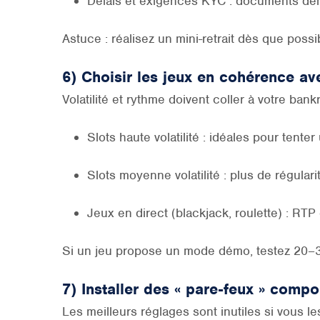
Délais et exigences KYC : documents de
Astuce : réalisez un mini-retrait dès que possi
6) Choisir les jeux en cohérence av
Volatilité et rythme doivent coller à votre bankr
Slots haute volatilité : idéales pour tente
Slots moyenne volatilité : plus de régular
Jeux en direct (blackjack, roulette) : RTP 
Si un jeu propose un mode démo, testez 20–30
7) Installer des « pare-feux » comp
Les meilleurs réglages sont inutiles si vous l