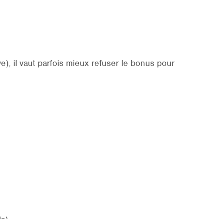
e), il vaut parfois mieux refuser le bonus pour