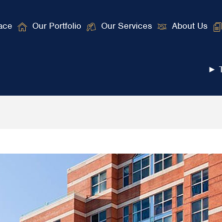
ace
Our Portfolio
Our Services
About Us
► T
remière session sur un casino crypto : méthode 