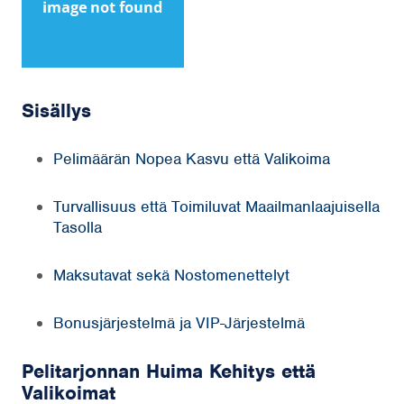
Sisällys
Pelimäärän Nopea Kasvu että Valikoima
Turvallisuus että Toimiluvat Maailmanlaajuisella
Tasolla
Maksutavat sekä Nostomenettelyt
Bonusjärjestelmä ja VIP-Järjestelmä
Pelitarjonnan Huima Kehitys että
Valikoimat