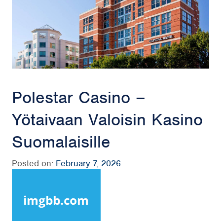
Polestar Casino –
Yötaivaan Valoisin Kasino
Suomalaisille
Posted on:
February 7, 2026