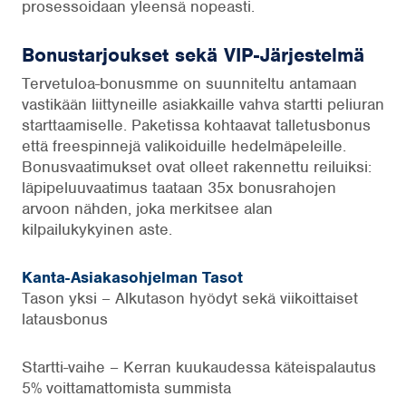
prosessoidaan yleensä nopeasti.
Bonustarjoukset sekä VIP-Järjestelmä
Tervetuloa-bonusmme on suunniteltu antamaan
vastikään liittyneille asiakkaille vahva startti peliuran
starttaamiselle. Paketissa kohtaavat talletusbonus
että freespinnejä valikoiduille hedelmäpeleille.
Bonusvaatimukset ovat olleet rakennettu reiluiksi:
läpipeluuvaatimus taataan 35x bonusrahojen
arvoon nähden, joka merkitsee alan
kilpailukykyinen aste.
Kanta-Asiakasohjelman Tasot
Tason yksi – Alkutason hyödyt sekä viikoittaiset
latausbonus
Startti-vaihe – Kerran kuukaudessa käteispalautus
5% voittamattomista summista