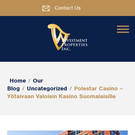
Contact Us
Home
Our
/
Blog
Uncategorized
Polestar Casino –
/
/
Yötaivaan Valoisin Kasino Suomalaisille