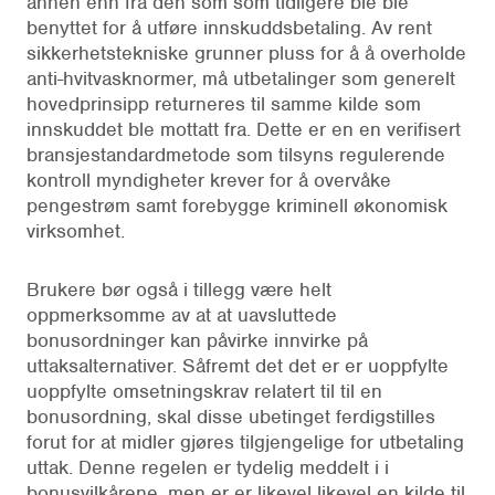
annen enn fra den som som tidligere ble ble
benyttet for å utføre innskuddsbetaling. Av rent
sikkerhetstekniske grunner pluss for å å overholde
anti-hvitvasknormer, må utbetalinger som generelt
hovedprinsipp returneres til samme kilde som
innskuddet ble mottatt fra. Dette er en en verifisert
bransjestandardmetode som tilsyns regulerende
kontroll myndigheter krever for å overvåke
pengestrøm samt forebygge kriminell økonomisk
virksomhet.
Brukere bør også i tillegg være helt
oppmerksomme av at at uavsluttede
bonusordninger kan påvirke innvirke på
uttaksalternativer. Såfremt det det er er uoppfylte
uoppfylte omsetningskrav relatert til til en
bonusordning, skal disse ubetinget ferdigstilles
forut for at midler gjøres tilgjengelige for utbetaling
uttak. Denne regelen er tydelig meddelt i i
bonusvilkårene, men er er likevel likevel en kilde til