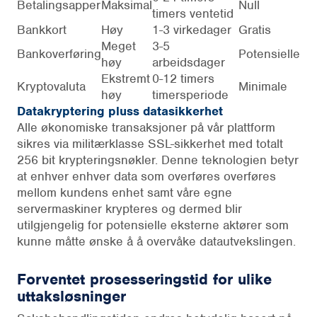
Betalingsapper
Maksimal
Null
timers ventetid
Bankkort
Høy
1-3 virkedager
Gratis
Meget
3-5
Bankoverføring
Potensielle
høy
arbeidsdager
Ekstremt
0-12 timers
Kryptovaluta
Minimale
høy
timersperiode
Datakryptering pluss datasikkerhet
Alle økonomiske transaksjoner på vår plattform
sikres via militærklasse SSL-sikkerhet med totalt
256 bit krypteringsnøkler. Denne teknologien betyr
at enhver enhver data som overføres overføres
mellom kundens enhet samt våre egne
servermaskiner krypteres og dermed blir
utilgjengelig for potensielle eksterne aktører som
kunne måtte ønske å å overvåke datautvekslingen.
Forventet prosesseringstid for ulike
uttaksløsninger