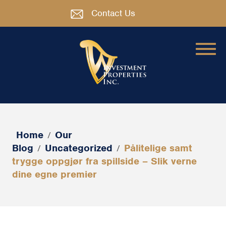
Contact Us
Home
Our
/
Blog
Uncategorized
Pålitelige samt
/
/
trygge oppgjør fra spillside – Slik verne
dine egne premier