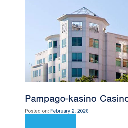
Pampago-kasino Casino 
Posted on:
February 2, 2026