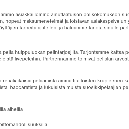
oamme asiakkaillemme ainutlaatuisen pelikokemuksen suo
man, nopeat maksumenetelmät ja loistavan asiakaspalvelun
yttäjien tarpeita ajatellen, ja haluamme tarjota sinulle p
peliä huippuluokan pelintarjoajilta. Tarjontamme kattaa pe
leistä livepeleihin. Partnerinamme toimivat pelialan arvos
eaaliaikaisia pelaamista ammattitaitoisten krupieerien ka
kista, baccaratista ja lukuisista muista suosikkipelaajien pe
la aiheilla
 voittomahdollisuuksilla