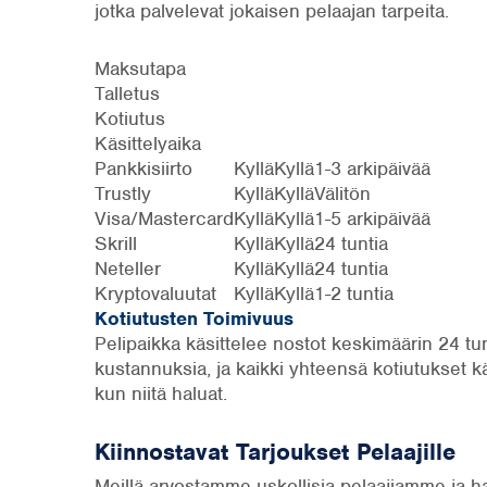
jotka palvelevat jokaisen pelaajan tarpeita.
Maksutapa
Talletus
Kotiutus
Käsittelyaika
Pankkisiirto
Kyllä
Kyllä
1-3 arkipäivää
Trustly
Kyllä
Kyllä
Välitön
Visa/Mastercard
Kyllä
Kyllä
1-5 arkipäivää
Skrill
Kyllä
Kyllä
24 tuntia
Neteller
Kyllä
Kyllä
24 tuntia
Kryptovaluutat
Kyllä
Kyllä
1-2 tuntia
Kotiutusten Toimivuus
Pelipaikka käsittelee nostot keskimäärin 24 tunnin
kustannuksia, ja kaikki yhteensä kotiutukset käsi
kun niitä haluat.
Kiinnostavat Tarjoukset Pelaajille
Meillä arvostamme uskollisia pelaajiamme ja 