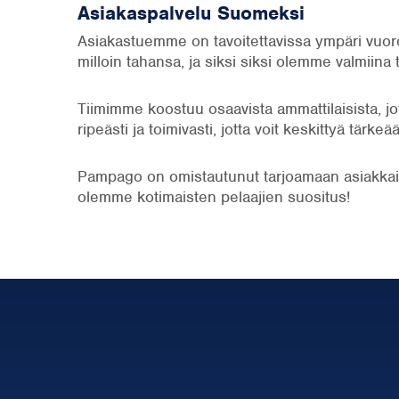
Asiakaspalvelu Suomeksi
Asiakastuemme on tavoitettavissa ympäri vuoro
milloin tahansa, ja siksi siksi olemme valmiin
Tiimimme koostuu osaavista ammattilaisista, 
ripeästi ja toimivasti, jotta voit keskittyä tä
Pampago on omistautunut tarjoamaan asiakkail
olemme kotimaisten pelaajien suositus!