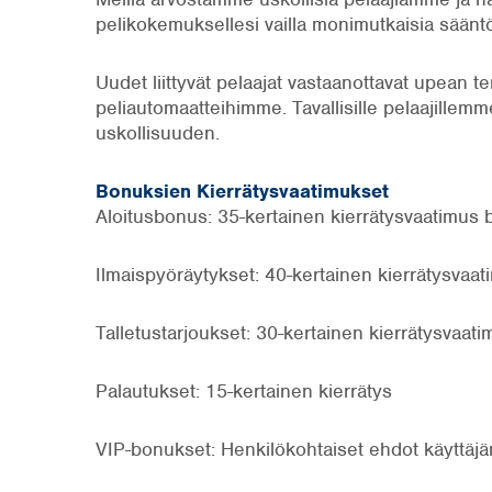
pelikokemuksellesi vailla monimutkaisia sääntö
Uudet liittyvät pelaajat vastaanottavat upean 
peliautomaatteihimme. Tavallisille pelaajillemm
uskollisuuden.
Bonuksien Kierrätysvaatimukset
Aloitusbonus: 35-kertainen kierrätysvaatimu
Ilmaispyöräytykset: 40-kertainen kierrätysvaati
Talletustarjoukset: 30-kertainen kierrätysvaati
Palautukset: 15-kertainen kierrätys
VIP-bonukset: Henkilökohtaiset ehdot käyttäj