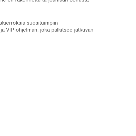
skierroksia suosituimpiin
 ja VIP-ohjelman, joka palkitsee jatkuvan