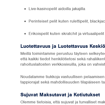
Live-kasinopelit aidoilla jakajilla
Perinteiset pelit kuten rulettipelit, blackj
Erikoispelit kuten skratchit ja virtuaalipelit
Luotettavuus ja Luotettavuus Keski
Meillä toimintamme perustuu täyteen selkeytee
että kaikki tiedot henkilötietosi sekä rahalii
rahoituslaitosten verkkosivuilla, joka on vahvis
Noudatamme tiukkoja vastuullisen pelaamisen s
tappiorajat sekä mahdollisuuden tilapäiseen ta
Sujuvat Maksutavat ja Kotiutukset
Olemme tietoisia, että sujuvat ja turvalliset m