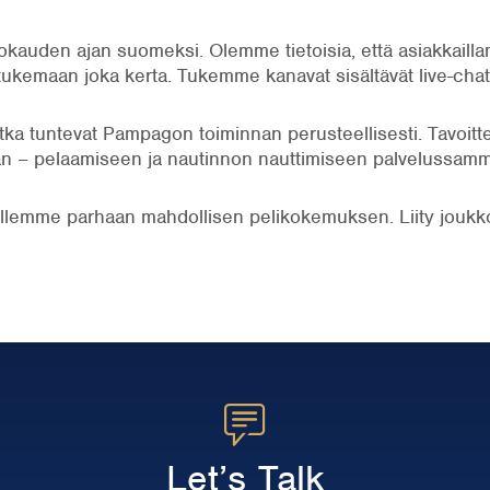
kauden ajan suomeksi. Olemme tietoisia, että asiakkailla
a tukemaan joka kerta. Tukemme kanavat sisältävät live-cha
jotka tuntevat Pampagon toiminnan perusteellisesti. Tavo
rkeään – pelaamiseen ja nautinnon nauttimiseen palvelussam
lemme parhaan mahdollisen pelikokemuksen. Liity joukkoo
Let’s Talk