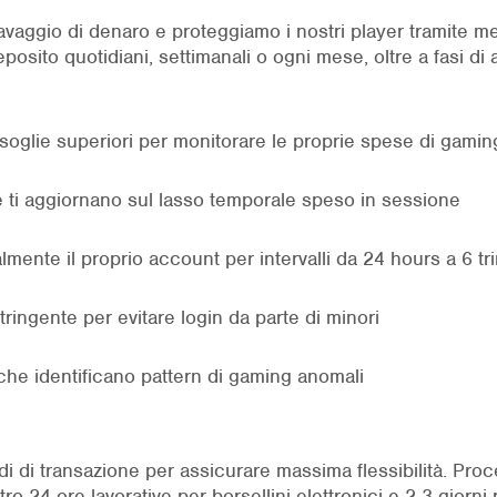
avaggio di denaro e proteggiamo i nostri player tramite me
eposito quotidiani, settimanali o ogni mese, oltre a fasi d
soglie superiori per monitorare le proprie spese di gamin
 ti aggiornano sul lasso temporale speso in sessione
mente il proprio account per intervalli da 24 hours a 6 tr
ingente per evitare login da parte di minori
he identificano pattern di gaming anomali
di transazione per assicurare massima flessibilità. Proces
24 ore lavorative per borsellini elettronici e 2-3 giorni p