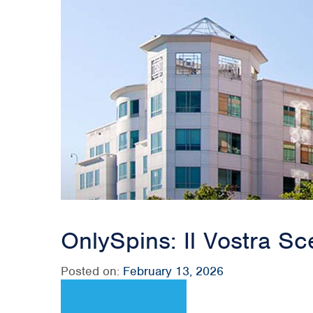
OnlySpins: Il Vostra Sc
Posted on:
February 13, 2026