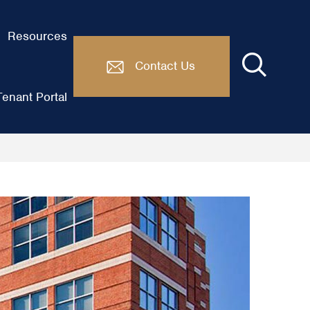
Resources
Contact Us
enant Portal
’Azzardo Digitale