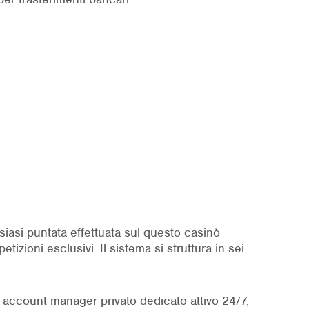
siasi puntata effettuata sul questo casinò
izioni esclusivi. Il sistema si struttura in sei
 un account manager privato dedicato attivo 24/7,