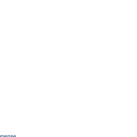
ompense