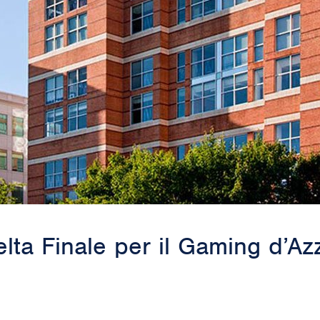
elta Finale per il Gaming d’Az