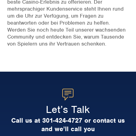
beste Casino-Erlebnis zu offerieren. Der
mehrsprachiger Kundenservice steht Ihnen rund
um die Uhr zur Verfügung, um Fragen zu
beantworten oder bei Problemen zu helfen.
Werden Sie noch heute Teil unserer wachsenden
Community und entdecken Sie, warum Tausende
von Spielern uns ihr Vertrauen schenken.
Let’s Talk
Call us at 301-424-4727 or contact us
and we’ll call you