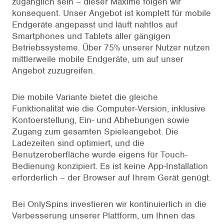
zugänglich sein – dieser Maxime folgen wir
konsequent. Unser Angebot ist komplett für mobile
Endgeräte angepasst und läuft nahtlos auf
Smartphones und Tablets aller gängigen
Betriebssysteme. Über 75% unserer Nutzer nutzen
mittlerweile mobile Endgeräte, um auf unser
Angebot zuzugreifen.
Die mobile Variante bietet die gleiche
Funktionalität wie die Computer-Version, inklusive
Kontoerstellung, Ein- und Abhebungen sowie
Zugang zum gesamten Spieleangebot. Die
Ladezeiten sind optimiert, und die
Benutzeroberfläche wurde eigens für Touch-
Bedienung konzipiert. Es ist keine App-Installation
erforderlich – der Browser auf Ihrem Gerät genügt.
Bei OnlySpins investieren wir kontinuierlich in die
Verbesserung unserer Plattform, um Ihnen das