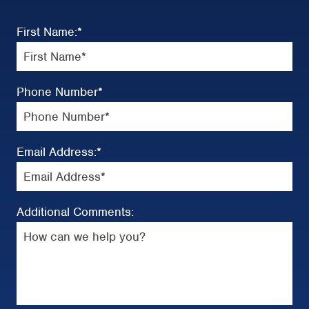
First Name:
*
Phone Number
*
Email Address:
*
Additional Comments: