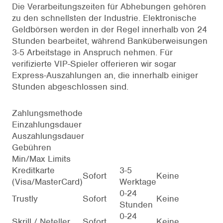
Die Verarbeitungszeiten für Abhebungen gehören
zu den schnellsten der Industrie. Elektronische
Geldbörsen werden in der Regel innerhalb von 24
Stunden bearbeitet, während Banküberweisungen
3-5 Arbeitstage in Anspruch nehmen. Für
verifizierte VIP-Spieler offerieren wir sogar
Express-Auszahlungen an, die innerhalb einiger
Stunden abgeschlossen sind.
Zahlungsmethode
Einzahlungsdauer
Auszahlungsdauer
Gebühren
Min/Max Limits
Kreditkarte
3-5
Sofort
Keine
(Visa/MasterCard)
Werktage
0-24
Trustly
Sofort
Keine
Stunden
0-24
Skrill / Neteller
Sofort
Keine