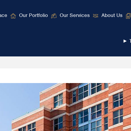
ace
Our Portfolio
Our Services
About Us
► T
onster Win – Twoja Wrota do Krainy Potężnych 