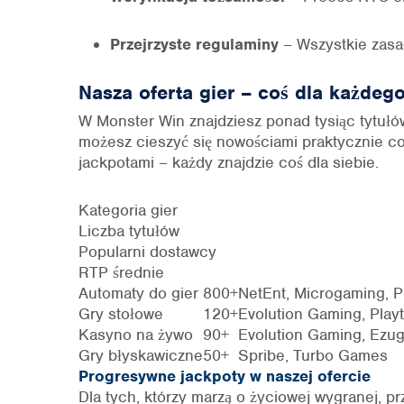
Przejrzyste regulaminy
– Wszystkie zasa
Nasza oferta gier – coś dla każdeg
W Monster Win znajdziesz ponad tysiąc tytułów
możesz cieszyć się nowościami praktycznie 
jackpotami – każdy znajdzie coś dla siebie.
Kategoria gier
Liczba tytułów
Popularni dostawcy
RTP średnie
Automaty do gier
800+
NetEnt, Microgaming, P
Gry stołowe
120+
Evolution Gaming, Play
Kasyno na żywo
90+
Evolution Gaming, Ezug
Gry błyskawiczne
50+
Spribe, Turbo Games
Progresywne jackpoty w naszej ofercie
Dla tych, którzy marzą o życiowej wygranej, 