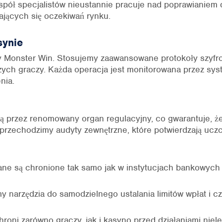
pół specjalistów nieustannie pracuje nad poprawianiem 
ających się oczekiwań rynku.
synie
y Monster Win. Stosujemy zaawansowane protokoły szyfrow
ych graczy. Każda operacja jest monitorowana przez sy
nia.
ą przez renomowany organ regulacyjny, co gwarantuje, ż
przechodzimy audyty zewnętrzne, które potwierdzają ucz
ne są chronione tak samo jak w instytucjach bankowych
y narzędzia do samodzielnego ustalania limitów wpłat i c
oni zarówno graczy, jak i kasyno przed działaniami niel