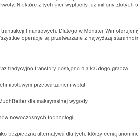
woty. Niektóre z tych gier wypłaciły już miliony złotych 
a transakcji finansowych. Dlatego w Monster Win oferujem
zystkie operacje są przetwarzane z najwyższą starannośc
az tradycyjne transfery dostępne dla każdego gracza
ychmiastowym przetwarzaniem wpłat
r, MuchBetter dla maksymalnej wygody
anów nowoczesnych technologii
ko bezpieczna alternatywa dla tych, którzy cenią anonim