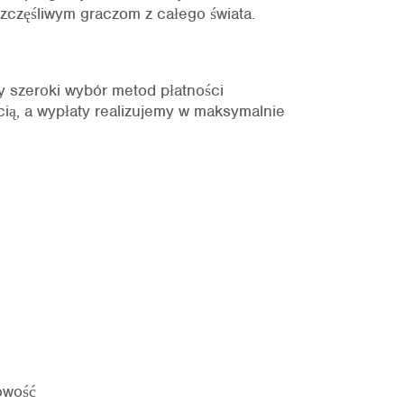
szczęśliwym graczom z całego świata.
y szeroki wybór metod płatności
ią, a wypłaty realizujemy w maksymalnie
owość