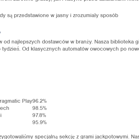
dy są przedstawione w jasny i zrozumiały sposób
o
 od najlepszych dostawców w branży. Nasza biblioteka gie
co tydzień. Od klasycznych automatów owocowych po now
ragmatic Play
96.2%
tech
98.5%
i
97.8%
95.9%
przygotowaliśmy specjalną sekcję z grami jackpotowymi. 