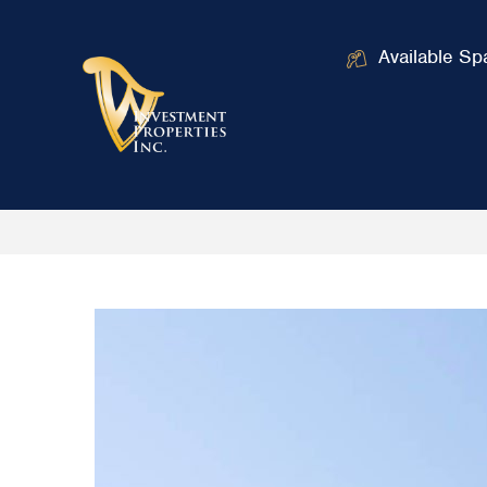
Available Sp
Home
Our Blog
Uncategorized
M
/
/
/