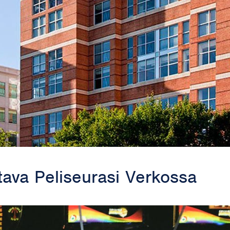
ava Peliseurasi Verkossa