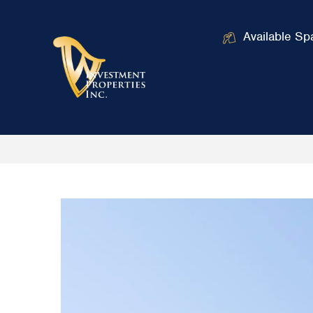
Available Sp
Home
Our Blog
Uncategorized
M
/
/
/