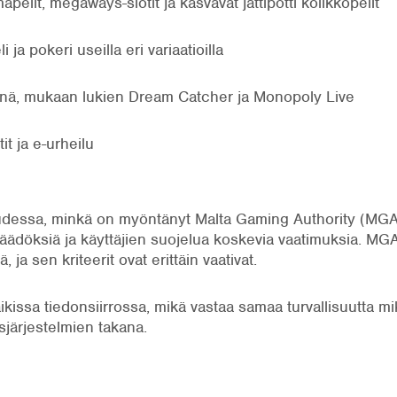
pelit, megaways-slotit ja kasvavat jättipotti kolikkopelit
li ja pokeri useilla eri variaatioilla
venä, mukaan lukien Dream Catcher ja Monopoly Live
it ja e-urheilu
suudessa, minkä on myöntänyt Malta Gaming Authority (MGA
säädöksiä ja käyttäjien suojelua koskevia vaatimuksia. MG
 ja sen kriteerit ovat erittäin vaativat.
issa tiedonsiirrossa, mikä vastaa samaa turvallisuutta mik
sjärjestelmien takana.