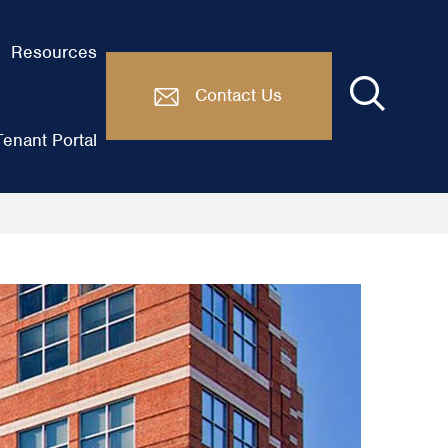
Resources
Contact Us
enant Portal