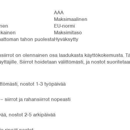
AAA
Maksimaalinen
inen
EU-normi
ukainen
Maksimitaso
attoman tahon puolesta
Hyväksytty
ansiirrot on olennainen osa laadukasta käyttökokemusta. 
ttäjille. Siirrot hoidetaan välittömästi, ja nostot suoritet
ttömästi, nostot 1-3 työpäivää
– siirrot ja rahansiirrot nopeasti
ivää, nostot 2-5 arkipäivää
ja ripeät nostot