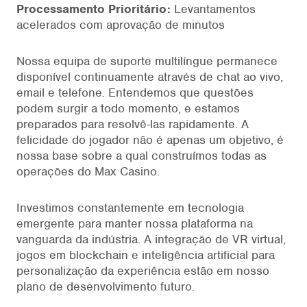
Processamento Prioritário:
Levantamentos
acelerados com aprovação de minutos
Nossa equipa de suporte multilíngue permanece
disponível continuamente através de chat ao vivo,
email e telefone. Entendemos que questões
podem surgir a todo momento, e estamos
preparados para resolvê-las rapidamente. A
felicidade do jogador não é apenas um objetivo, é
nossa base sobre a qual construímos todas as
operações do Max Casino.
Investimos constantemente em tecnologia
emergente para manter nossa plataforma na
vanguarda da indústria. A integração de VR virtual,
jogos em blockchain e inteligência artificial para
personalização da experiência estão em nosso
plano de desenvolvimento futuro.