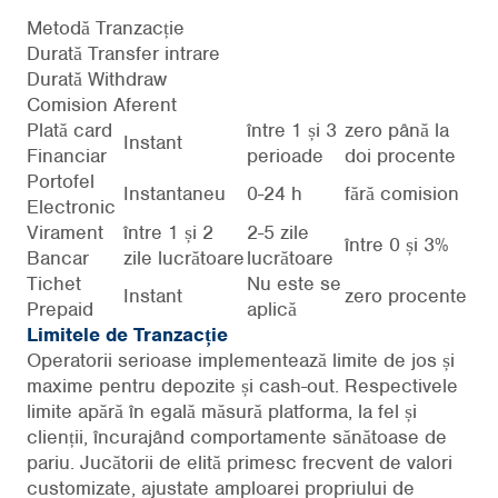
Metodă Tranzacție
Durată Transfer intrare
Durată Withdraw
Comision Aferent
Plată card
între 1 și 3
zero până la
Instant
Financiar
perioade
doi procente
Portofel
Instantaneu
0-24 h
fără comision
Electronic
Virament
între 1 și 2
2-5 zile
între 0 și 3%
Bancar
zile lucrătoare
lucrătoare
Tichet
Nu este se
Instant
zero procente
Prepaid
aplică
Limitele de Tranzacție
Operatorii serioase implementează limite de jos și
maxime pentru depozite și cash-out. Respectivele
limite apără în egală măsură platforma, la fel și
clienții, încurajând comportamente sănătoase de
pariu. Jucătorii de elită primesc frecvent de valori
customizate, ajustate amploarei propriului de