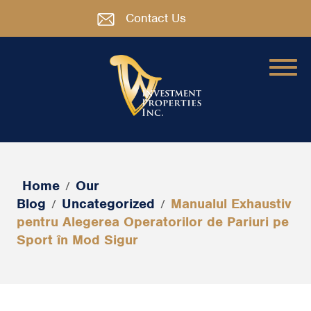
Contact Us
Home
Our
/
Blog
Uncategorized
Manualul Exhaustiv
/
/
pentru Alegerea Operatorilor de Pariuri pe
Sport în Mod Sigur