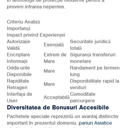
preveni intrarea nepermis.
Criteriu Analiză
Importanță
Impact privind Experienței
Autorizație
Securitate juridică
Esențială
Validă
totală
Encriptare
Extrem de
Siguranță transferuri
Informații
Mare
monetare
Odds-urile
Randament pe termen
Mare
Disponibile
lung
Rapiditate
Disponibilitate rapid la
Mare
Retrageri
venituri
Interfața de
Comoditate
Acceptabilă
User
parcurgere
Diversitatea de Bonusuri Accesibile
Pachetele speciale reprezintă un avantaj distinctiv
important în prezentul domeniu.
pariuri Asiatice