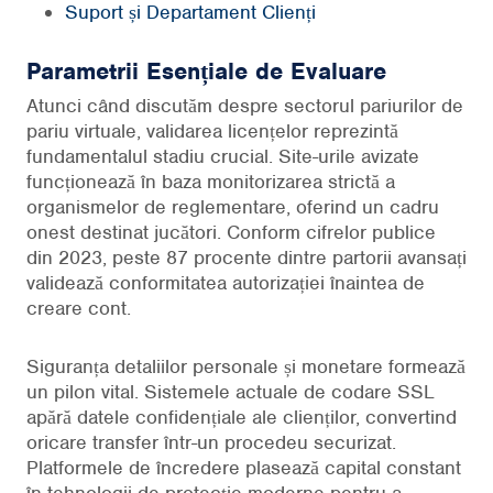
Suport și Departament Clienți
Parametrii Esențiale de Evaluare
Atunci când discutăm despre sectorul pariurilor de
pariu virtuale, validarea licențelor reprezintă
fundamentalul stadiu crucial. Site-urile avizate
funcționează în baza monitorizarea strictă a
organismelor de reglementare, oferind un cadru
onest destinat jucători. Conform cifrelor publice
din 2023, peste 87 procente dintre partorii avansați
validează conformitatea autorizației înaintea de
creare cont.
Siguranța detaliilor personale și monetare formează
un pilon vital. Sistemele actuale de codare SSL
apără datele confidențiale ale clienților, convertind
oricare transfer într-un procedeu securizat.
Platformele de încredere plasează capital constant
în tehnologii de protecție moderne pentru a