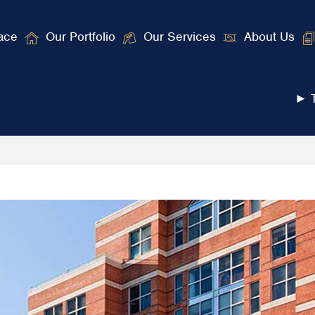
ace
Our Portfolio
Our Services
About Us
► T
arabet-kasino – Asiantuntijan Opas Edistyksellis