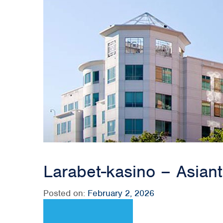
Larabet-kasino – Asiant
Posted on:
February 2, 2026