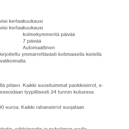
isi kertaa
kuukausi
isi kertaa
kuukausi
kolmekymmentä päivää
7 päivää
Automaattinen
oitettu ymmärrettävästi kotimaisella kielellä.
valikoimalla.
ä pitäen. Kaikki suosituimmat pankkisiirrot, e-
essoidaan tyypillisesti 24 tunnin kuluessa.
000 euroa. Kaikki rahansiirrot suojataan