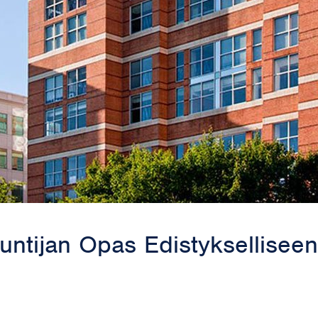
untijan Opas Edistyksellisee