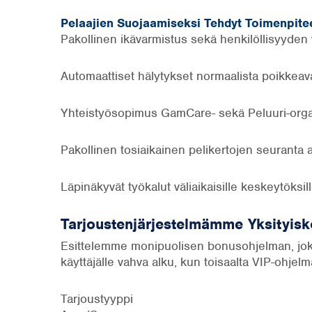
Pelaajien Suojaamiseksi Tehdyt Toimenpite
Pakollinen ikävarmistus sekä henkilöllisyyde
Automaattiset hälytykset normaalista poikkeav
Yhteistyösopimus GamCare- sekä Peluuri-orga
Pakollinen tosiaikainen pelikertojen seuranta 
Läpinäkyvät työkalut väliaikaisille keskeytöksill
Tarjoustenjärjestelmämme Yksityis
Esittelemme monipuolisen bonusohjelman, joka 
käyttäjälle vahva alku, kun toisaalta VIP-ohjelm
Tarjoustyyppi