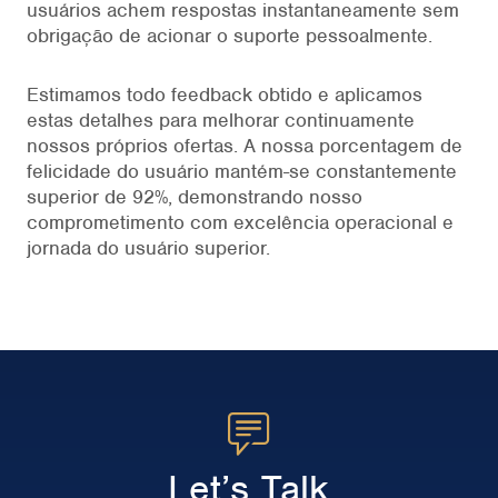
usuários achem respostas instantaneamente sem
obrigação de acionar o suporte pessoalmente.
Estimamos todo feedback obtido e aplicamos
estas detalhes para melhorar continuamente
nossos próprios ofertas. A nossa porcentagem de
felicidade do usuário mantém-se constantemente
superior de 92%, demonstrando nosso
comprometimento com excelência operacional e
jornada do usuário superior.
Let’s Talk