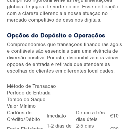
globais de jogos de sorte online. Esse dedicação
com a clareza diferencia a nossa atuação no
mercado competitivo de cassinos digitais.
Opções de Depósito e Operações
Compreendemos que transações financeiras ágeis
e confiáveis são essenciais para uma vivência de
diversão positiva. Por isto, disponibilizamos várias
opções de entrada e retirada que atendem às
escolhas de clientes em diferentes localidades.
Método de Transação
Período de Entrada
Tempo de Saque
Valor Mínimo
Cartões de
De um a três
Imediato
€10
Crédito/Débito
dias úteis
1-2 dias de
2-5 dias
Envio Eletrônica
€20