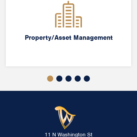
Property/Asset Management
11 N Washington St