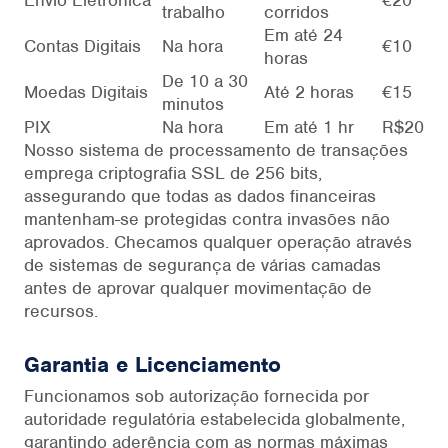
trabalho
corridos
Em até 24
Contas Digitais
Na hora
€10
horas
De 10 a 30
Moedas Digitais
Até 2 horas
€15
minutos
PIX
Na hora
Em até 1 hr
R$20
Nosso sistema de processamento de transações
emprega criptografia SSL de 256 bits,
assegurando que todas as dados financeiras
mantenham-se protegidas contra invasões não
aprovados. Checamos qualquer operação através
de sistemas de segurança de várias camadas
antes de aprovar qualquer movimentação de
recursos.
Garantia e Licenciamento
Funcionamos sob autorização fornecida por
autoridade regulatória estabelecida globalmente,
garantindo aderência com as normas máximas