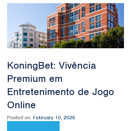
KoningBet: Vivência
Premium em
Entretenimento de Jogo
Online
Posted on:
February 10, 2026