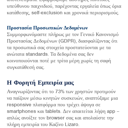
υπεύθυνου παιχνιδιού, παρέχοντας εργαλεία όπως όρια
κατάθεσης, self-exclusion και χρονικά περιορισμούς.
Προστασία Προσωπικών Δεδομένων
Συμμορφωνόμαστε πλήρως με τον Γενικό Κανονισμό
Προστασίας Δεδομένων (GDPR), διασφαλίζοντας ότι
τα προσωπικά σας στοιχεία προστατεύονται με τα
ανώτατα standards. Τα δεδομένα σας δεν
κοινοποιούνται ποτέ με τρίτα μέρη χωρίς τη σαφή
συγκατάθεσή σας.
Η Φορητή Εμπειρία μας
Αναγνωρίζοντας ότι το 73% των χρηστών προτιμούν
να παίζουν μέσω κινητών συσκευών, αναπτύξαμε μια
responsive πλατφόρμα που τρέχει άψογα σε
smartphones και tablets. Δεν απαιτείται λήψη app –
απλώς ανοίξτε τον browser σας και απολαύστε την
πλήρη εμπειρία του Καζίνο Lizaro.