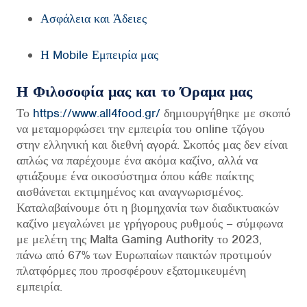
Ασφάλεια και Άδειες
Η Mobile Εμπειρία μας
Η Φιλοσοφία μας και το Όραμα μας
Το
https://www.all4food.gr/
δημιουργήθηκε με σκοπό
να μεταμορφώσει την εμπειρία του online τζόγου
στην ελληνική και διεθνή αγορά. Σκοπός μας δεν είναι
απλώς να παρέχουμε ένα ακόμα καζίνο, αλλά να
φτιάξουμε ένα οικοσύστημα όπου κάθε παίκτης
αισθάνεται εκτιμημένος και αναγνωρισμένος.
Καταλαβαίνουμε ότι η βιομηχανία των διαδικτυακών
καζίνο μεγαλώνει με γρήγορους ρυθμούς – σύμφωνα
με μελέτη της Malta Gaming Authority το 2023,
πάνω από 67% των Ευρωπαίων παικτών προτιμούν
πλατφόρμες που προσφέρουν εξατομικευμένη
εμπειρία.