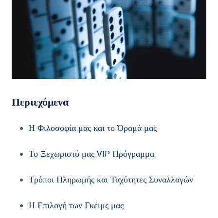
Περιεχόμενα
Η Φιλοσοφία μας και το Όραμά μας
Το Ξεχωριστό μας VIP Πρόγραμμα
Τρόποι Πληρωμής και Ταχύτητες Συναλλαγών
Η Επιλογή των Γκέιμς μας