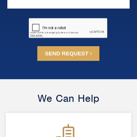
SEND REQUEST
We Can Help