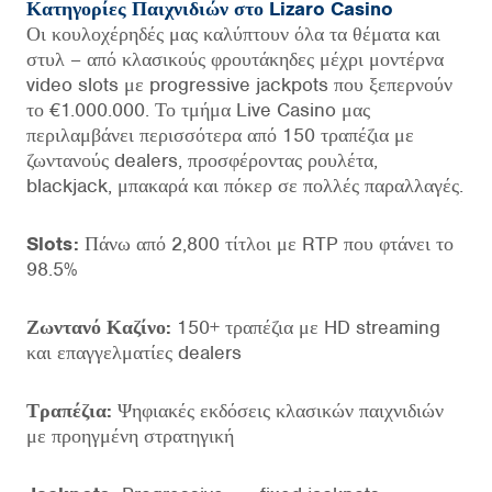
Κατηγορίες Παιχνιδιών στο Lizaro Casino
Οι κουλοχέρηδές μας καλύπτουν όλα τα θέματα και
στυλ – από κλασικούς φρουτάκηδες μέχρι μοντέρνα
video slots με progressive jackpots που ξεπερνούν
το €1.000.000. Το τμήμα Live Casino μας
περιλαμβάνει περισσότερα από 150 τραπέζια με
ζωντανούς dealers, προσφέροντας ρουλέτα,
blackjack, μπακαρά και πόκερ σε πολλές παραλλαγές.
Slots:
Πάνω από 2,800 τίτλοι με RTP που φτάνει το
98.5%
Ζωντανό Καζίνο:
150+ τραπέζια με HD streaming
και επαγγελματίες dealers
Τραπέζια:
Ψηφιακές εκδόσεις κλασικών παιχνιδιών
με προηγμένη στρατηγική