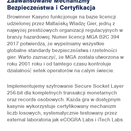
Zaawansowane Mechanizmy
Bezpieczeństwa i Certyfikacja
Browinner Kasyno funkcjonuje na bazie licencji
udzielonej przez Maltańską Władzę Gier, jedną z
najwyżej prestiżowych organizacji regulacyjnych w
branży hazardowej. Numer licencji MGA B2C 394
2017 potwierdza, że wypełniamy wszystkie
globalne standardy bezpieczeństwa i rzetelności
gier. Warto zaznaczyć, że MGA została utworzona w
roku 2001 roku i od tamtego czasu kontroluje
działalność setek operatorów na całym świecie.
Implementujemy szyfrowanie Secure Socket Layer
256-bit dla kompletnych transakcji monetarnych
oraz records osobowych. Każda gra w dostępnym
kasynie wykorzystuje certyfikowany mechanizm
liczb losowych, systematycznie testowany przez
external laboratoria jak eCOGRA Labs i iTech Labs.