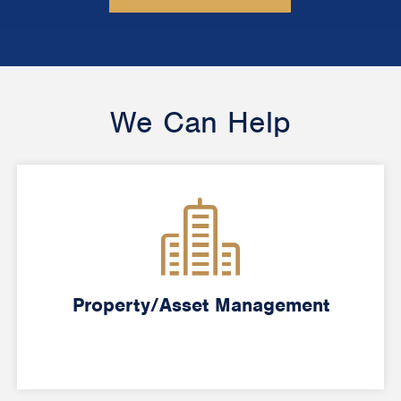
We Can Help
Property/Asset Management