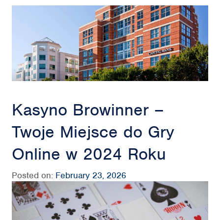
Kasyno Browinner –
Twoje Miejsce do Gry
Online w 2024 Roku
Posted on:
February 23, 2026