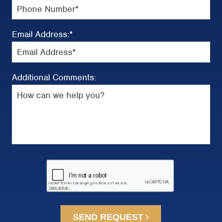
Email Address:
*
Additional Comments:
SEND REQUEST