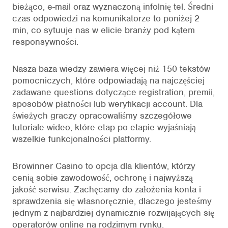
bieżąco, e-mail oraz wyznaczoną infolnię tel. Średni
czas odpowiedzi na komunikatorze to poniżej 2
min, co sytuuje nas w elicie branży pod kątem
responsywności.
Nasza baza wiedzy zawiera więcej niż 150 tekstów
pomocniczych, które odpowiadają na najczęściej
zadawane questions dotyczące registration, premii,
sposobów płatności lub weryfikacji account. Dla
świeżych graczy opracowaliśmy szczegółowe
tutoriale wideo, które etap po etapie wyjaśniają
wszelkie funkcjonalności platformy.
Browinner Casino to opcja dla klientów, którzy
cenią sobie zawodowość, ochronę i najwyższą
jakość serwisu. Zachęcamy do założenia konta i
sprawdzenia się własnoręcznie, dlaczego jesteśmy
jednym z najbardziej dynamicznie rozwijających się
operatorów online na rodzimym rynku.