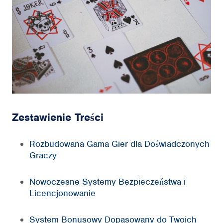
Zestawienie Treści
Rozbudowana Gama Gier dla Doświadczonych
Graczy
Nowoczesne Systemy Bezpieczeństwa i
Licencjonowanie
System Bonusowy Dopasowany do Twoich