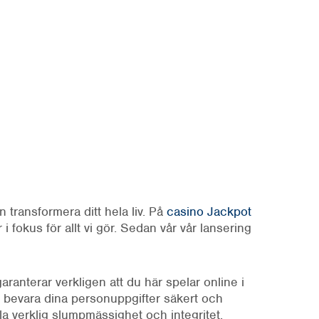
 transformera ditt hela liv. På
casino Jackpot
fokus för allt vi gör. Sedan vår vår lansering
garanterar verkligen att du här spelar online i
t bevara dina personuppgifter säkert och
la verklig slumpmässighet och integritet.