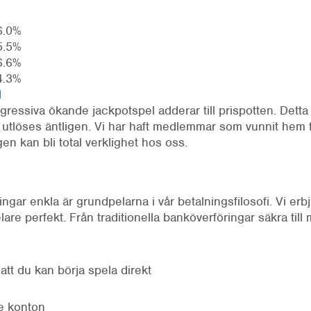
6.0%
5.5%
6.6%
4.3%
l
gressiva ökande jackpotspel adderar till prispotten. Detta
utlöses äntligen. Vi har haft medlemmar som vunnit hem fle
gen kan bli total verklighet hos oss.
ingar enkla är grundpelarna i vår betalningsfilosofi. Vi erb
are perfekt. Från traditionella banköverföringar säkra ti
tt du kan börja spela direkt
e konton