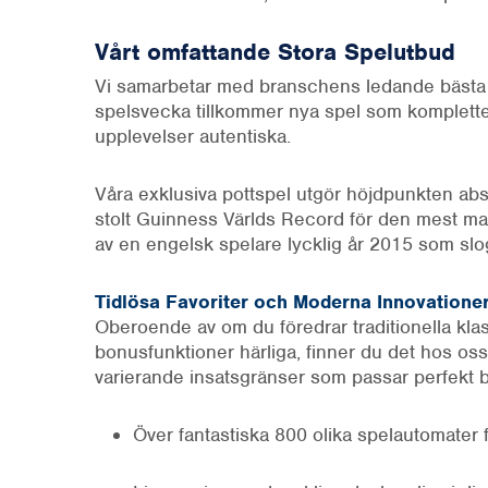
Vårt omfattande Stora Spelutbud
Vi samarbetar med branschens ledande bästa sp
spelsvecka tillkommer nya spel som kompletter
upplevelser autentiska.
Våra exklusiva pottspel utgör höjdpunkten abs
stolt Guinness Världs Record för den mest mas
av en engelsk spelare lycklig år 2015 som slog 
Tidlösa Favoriter och Moderna Innovatione
Oberoende av om du föredrar traditionella kl
bonusfunktioner härliga, finner du det hos oss
varierande insatsgränser som passar perfekt b
Över fantastiska 800 olika spelautomater 