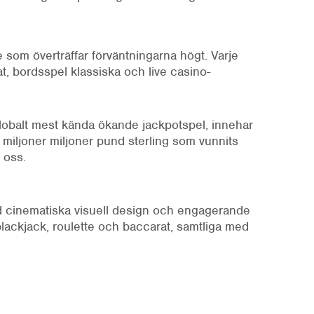
 som överträffar förväntningarna högt. Varje
, bordsspel klassiska och live casino-
globalt mest kända ökande jackpotspel, innehar
miljoner miljoner pund sterling som vunnits
 oss.
ed cinematiska visuell design och engagerande
blackjack, roulette och baccarat, samtliga med