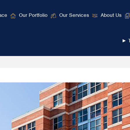
ace
Our Portfolio
Our Services
About Us
► T
ackpot Spelcasino – Ditt Ultimata Destination fö