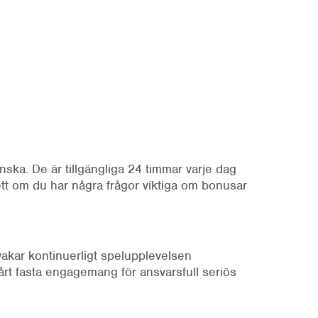
ska. De är tillgängliga 24 timmar varje dag
sett om du har några frågor viktiga om bonusar
rvakar kontinuerligt spelupplevelsen
vårt fasta engagemang för ansvarsfull seriös