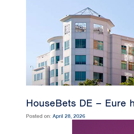
HouseBets DE – Eure h
Posted on:
April 28, 2026