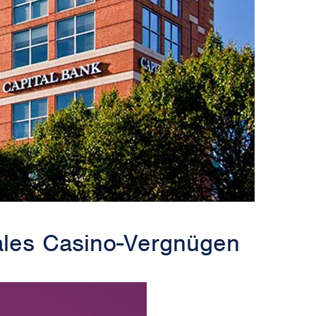
ales Casino-Vergnügen