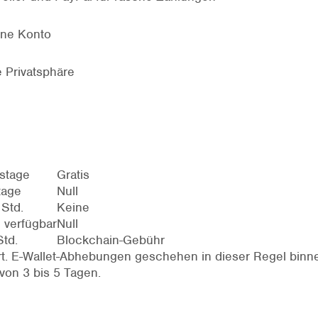
hne Konto
 Privatsphäre
stage
Gratis
tage
Null
 Std.
Keine
 verfügbar
Null
Std.
Blockchain-Gebühr
t. E-Wallet-Abhebungen geschehen in dieser Regel binne
von 3 bis 5 Tagen.