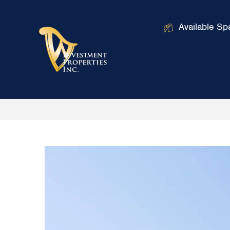
Available Sp
Home
Our Blog
Uncategorized
H
/
/
/