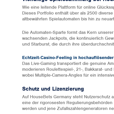
Wie eine leitende Plattform für online Glückss
Dieses Portfolio enthält über als 2500 divers
altbewährten Spielautomaten bis hin zu neuart
Die Automaten-Sparte formt das Kern unserer 
wachsenden Jackpots, die kontinuierlich Gew
und Starburst, die durch ihre überdurchschn
Echtzeit-Casino-Feeling in hochauflösender
Das Live-Gaming transportiert die genuine Am
moderieren Roulettespiel-, 21-, Bakkarat- und
wobei Multiple-Camera-Angles für ein intensiv
Schutz und Lizenzierung
Auf HouseBets Germany steht Nutzerschutz an 
eine der rigorosesten Regulierungsbehörden de
werden und jene Zufallszahlengeneratoren neu