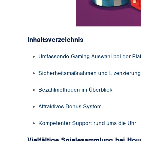
Inhaltsverzeichnis
Umfassende Gaming-Auswahl bei der Plat
Sicherheitsmaßnahmen und Lizenzierung
Bezahlmethoden im Überblick
Attraktives Bonus-System
Kompetenter Support rund ums die Uhr
Vielfältige Spielesammlung bei Hou