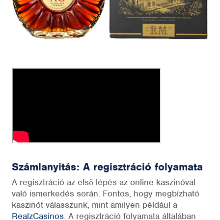
Számlanyitás: A regisztráció folyamata
A regisztráció az első lépés az online kaszinóval
való ismerkedés során. Fontos, hogy megbízható
kaszinót válasszunk, mint amilyen például a
RealzCasinos
. A regisztráció folyamata általában