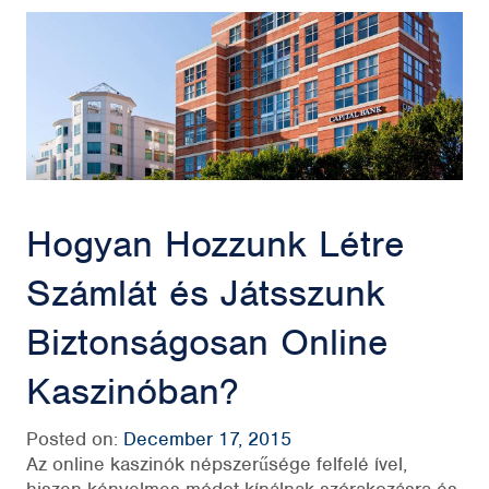
Hogyan Hozzunk Létre
Számlát és Játsszunk
Biztonságosan Online
Kaszinóban?
Posted on:
December 17, 2015
Az online kaszinók népszerűsége felfelé ível,
hiszen kényelmes módot kínálnak szórakozásra és