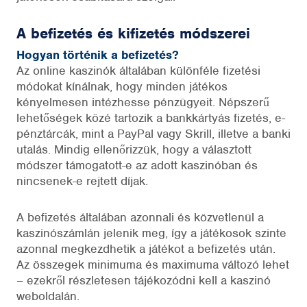
A befizetés és kifizetés módszerei
Hogyan történik a befizetés?
Az online kaszinók általában különféle fizetési
módokat kínálnak, hogy minden játékos
kényelmesen intézhesse pénzügyeit. Népszerű
lehetőségek közé tartozik a bankkártyás fizetés, e-
pénztárcák, mint a PayPal vagy Skrill, illetve a banki
utalás. Mindig ellenőrizzük, hogy a választott
módszer támogatott-e az adott kaszinóban és
nincsenek-e rejtett díjak.
A befizetés általában azonnali és közvetlenül a
kaszinószámlán jelenik meg, így a játékosok szinte
azonnal megkezdhetik a játékot a befizetés után.
Az összegek minimuma és maximuma változó lehet
– ezekről részletesen tájékozódni kell a kaszinó
weboldalán.