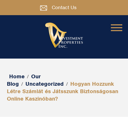
Contact Us
Home
Our
/
Blog
Uncategorized
Hogyan Hozzunk
/
/
Létre Számlát és Játsszunk Biztonságosan
Online Kaszinóban?