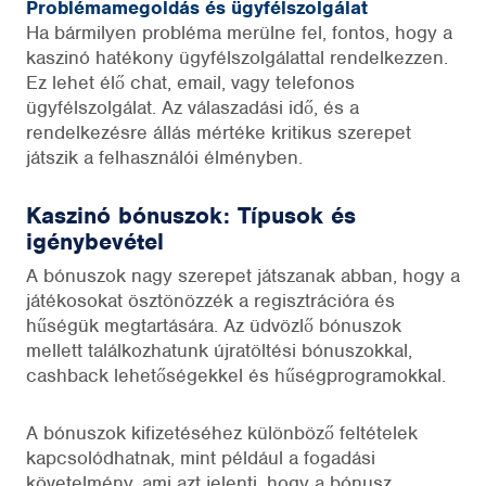
Problémamegoldás és ügyfélszolgálat
Ha bármilyen probléma merülne fel, fontos, hogy a
kaszinó hatékony ügyfélszolgálattal rendelkezzen.
Ez lehet élő chat, email, vagy telefonos
ügyfélszolgálat. Az válaszadási idő, és a
rendelkezésre állás mértéke kritikus szerepet
játszik a felhasználói élményben.
Kaszinó bónuszok: Típusok és
igénybevétel
A bónuszok nagy szerepet játszanak abban, hogy a
játékosokat ösztönözzék a regisztrációra és
hűségük megtartására. Az üdvözlő bónuszok
mellett találkozhatunk újratöltési bónuszokkal,
cashback lehetőségekkel és hűségprogramokkal.
A bónuszok kifizetéséhez különböző feltételek
kapcsolódhatnak, mint például a fogadási
követelmény, ami azt jelenti, hogy a bónusz