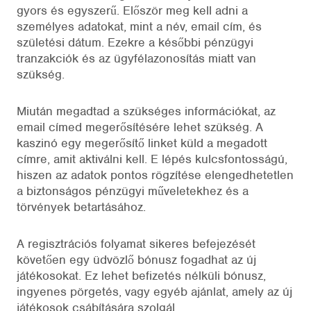
gyors és egyszerű. Először meg kell adni a
személyes adatokat, mint a név, email cím, és
születési dátum. Ezekre a későbbi pénzügyi
tranzakciók és az ügyfélazonosítás miatt van
szükség.
Miután megadtad a szükséges információkat, az
email címed megerősítésére lehet szükség. A
kaszinó egy megerősítő linket küld a megadott
címre, amit aktiválni kell. E lépés kulcsfontosságú,
hiszen az adatok pontos rögzítése elengedhetetlen
a biztonságos pénzügyi műveletekhez és a
törvények betartásához.
A regisztrációs folyamat sikeres befejezését
követően egy üdvözlő bónusz fogadhat az új
játékosokat. Ez lehet befizetés nélküli bónusz,
ingyenes pörgetés, vagy egyéb ajánlat, amely az új
játékosok csábítására szolgál.