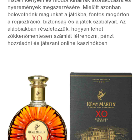
nyeremények megszerzésére. Mielőtt azonban
belevetnénk magunkat a játékba, fontos megérteni
a regisztráció, biztonság és a játék szabályait. Az
alábbiakban részletezzük, hogyan lehet
zökkenőmentesen számlát létrehozni, pénzt
hozzáadni és játszani online kaszinókban.