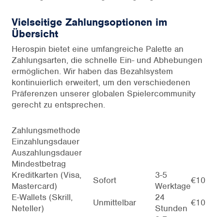
Vielseitige Zahlungsoptionen im
Übersicht
Herospin bietet eine umfangreiche Palette an
Zahlungsarten, die schnelle Ein- und Abhebungen
ermöglichen. Wir haben das Bezahlsystem
kontinuierlich erweitert, um den verschiedenen
Präferenzen unserer globalen Spielercommunity
gerecht zu entsprechen.
Zahlungsmethode
Einzahlungsdauer
Auszahlungsdauer
Mindestbetrag
Kreditkarten (Visa,
3-5
Sofort
€10
Mastercard)
Werktage
E-Wallets (Skrill,
24
Unmittelbar
€10
Neteller)
Stunden