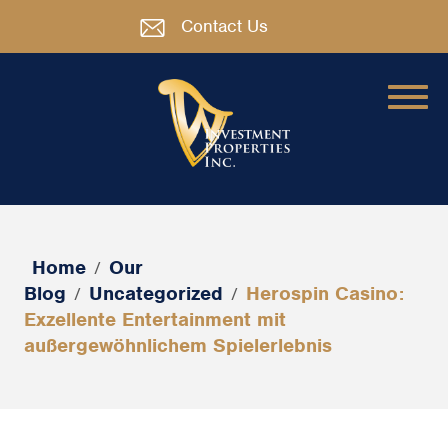
Contact Us
Home
Our
/
Blog
Uncategorized
Herospin Casino:
/
/
Exzellente Entertainment mit
außergewöhnlichem Spielerlebnis