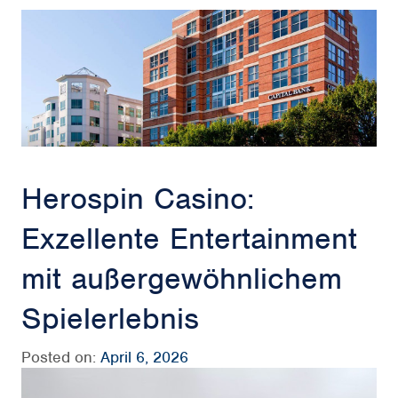
Herospin Casino:
Exzellente Entertainment
mit außergewöhnlichem
Spielerlebnis
Posted on:
April 6, 2026