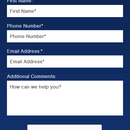
First Name:
*
Phone Number
*
Email Address:
*
Additional Comments: