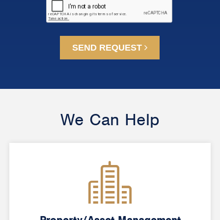
SEND REQUEST
We Can Help
Property/Asset Management