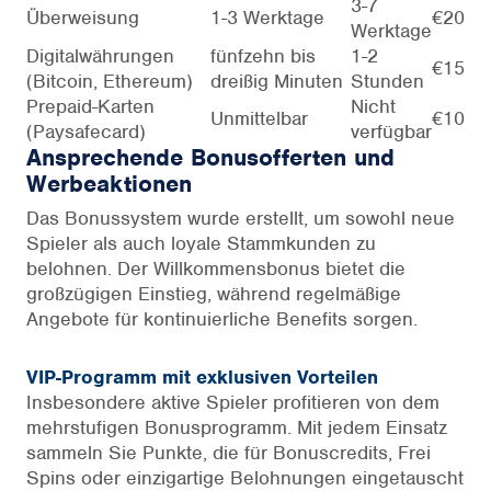
3-7
Überweisung
1-3 Werktage
€20
Werktage
Digitalwährungen
fünfzehn bis
1-2
€15
(Bitcoin, Ethereum)
dreißig Minuten
Stunden
Prepaid-Karten
Nicht
Unmittelbar
€10
(Paysafecard)
verfügbar
Ansprechende Bonusofferten und
Werbeaktionen
Das Bonussystem wurde erstellt, um sowohl neue
Spieler als auch loyale Stammkunden zu
belohnen. Der Willkommensbonus bietet die
großzügigen Einstieg, während regelmäßige
Angebote für kontinuierliche Benefits sorgen.
VIP-Programm mit exklusiven Vorteilen
Insbesondere aktive Spieler profitieren von dem
mehrstufigen Bonusprogramm. Mit jedem Einsatz
sammeln Sie Punkte, die für Bonuscredits, Frei
Spins oder einzigartige Belohnungen eingetauscht