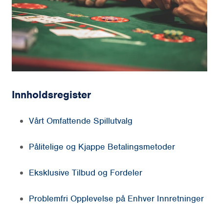
Innholdsregister
Vårt Omfattende Spillutvalg
Pålitelige og Kjappe Betalingsmetoder
Eksklusive Tilbud og Fordeler
Problemfri Opplevelse på Enhver Innretninger