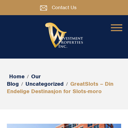
Contact Us
Home
Our
/
Blog
Uncategorized
GreatSlots – Din
/
/
Endelige Destinasjon for Slots-moro