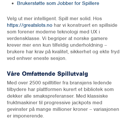
Brukerstøtte som Jobber for Spillere
Velg ut mer intelligent. Spill mer solid. Hos
https://greatslots.no
har vi konstruert en spillside
som forener moderne teknologi med UX i
verdensklasse. Vi begriper at norske gamere
krever mer enn kun tilfeldig underholdning –
brukere har krav på kvalitet, sikkerhet og ekte fryd
ved enhver eneste sesjon.
Våre Omfattende Spillutvalg
Med over 2500 spilltitler fra bransjens ledende
tilbydere har plattformen kurert et bibliotek som
dekker alle smakspreferanser. Med klassiske
fruktmaskiner til progressive jackpots med
gevinster på mange millioner kroner – variasjonen
er imponerende.