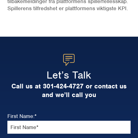
tilbakemeldinger fra plattformens spillerfellesskap.
Spillerens tilfredshet er plattformens viktigste KPI.
Let’s Talk
Call us at 301-424-4727 or contact us
and we’ll call you
First Name:
*