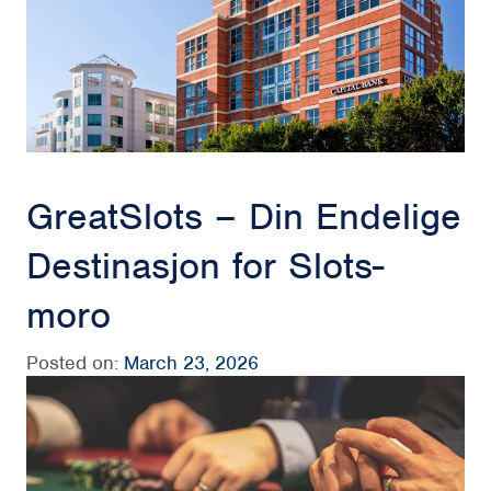
GreatSlots – Din Endelige
Destinasjon for Slots-
moro
Posted on:
March 23, 2026