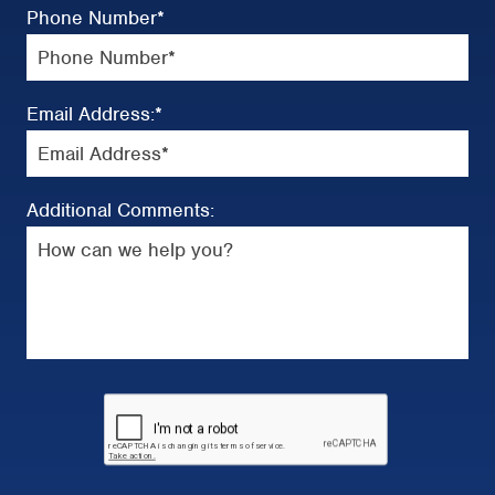
Phone Number
*
Email Address:
*
Additional Comments: