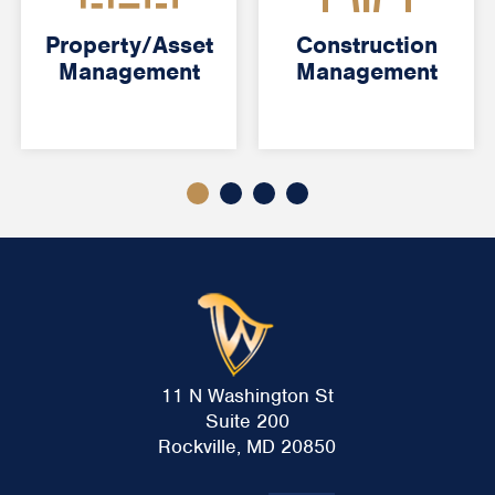
Property/Asset
Construction
Management
Management
11 N Washington St
Suite 200
Rockville, MD 20850