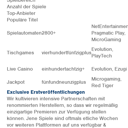
Spielbereich
Anzahl der Spiele
Top-Anbieter
Populäre Titel
NetEntertainmen
Spielautomaten
2800+
Pragmatic Play,
MicroGaming
Evolution,
Tischgames
vierhundertfünfzigplus
PlayTech
Live Casino
einhundertachtzig+
Evolution, Ezugi
Microgaming,
Jackpot
fünfundneunzigplus
Red Tiger
Exclusive Erstveröffentlichungen
Wir kultivieren intensive Partnerschaften mit
renommierten Herstellern, so dass wir regelmäßig
einzigartige Premieren zur Verfügung stellen
können. Jene Spiele sind oftmals etliche Wochen
vor weiteren Plattformen auf uns verfügbar &