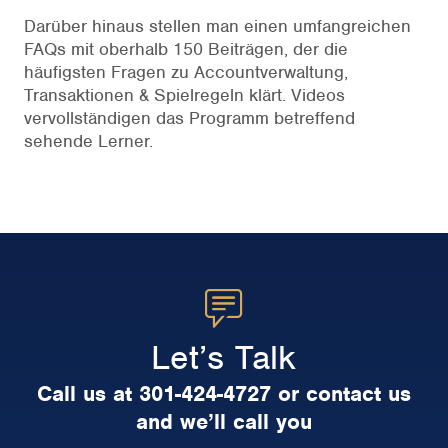
Darüber hinaus stellen man einen umfangreichen
FAQs mit oberhalb 150 Beiträgen, der die
häufigsten Fragen zu Accountverwaltung,
Transaktionen & Spielregeln klärt. Videos
vervollständigen das Programm betreffend
sehende Lerner.
Let’s Talk
Call us at 301-424-4727 or contact us
and we’ll call you