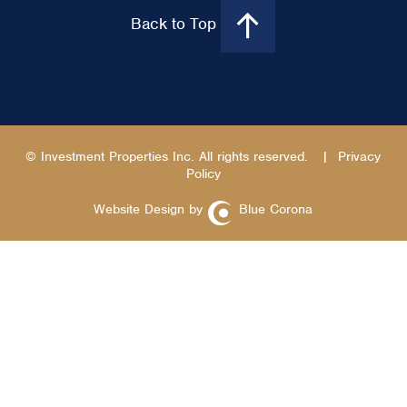
Back to Top
© Investment Properties Inc. All rights reserved.
|
Privacy
Policy
Website Design by
Blue Corona