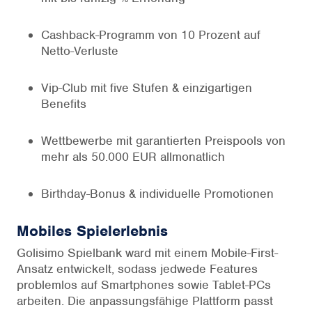
Cashback-Programm von 10 Prozent auf
Netto-Verluste
Vip-Club mit five Stufen & einzigartigen
Benefits
Wettbewerbe mit garantierten Preispools von
mehr als 50.000 EUR allmonatlich
Birthday-Bonus & individuelle Promotionen
Mobiles Spielerlebnis
Golisimo Spielbank ward mit einem Mobile-First-
Ansatz entwickelt, sodass jedwede Features
problemlos auf Smartphones sowie Tablet-PCs
arbeiten. Die anpassungsfähige Plattform passt