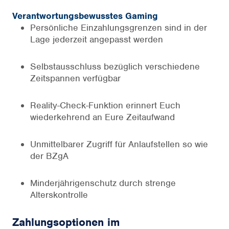
Verantwortungsbewusstes Gaming
Persönliche Einzahlungsgrenzen sind in der
Lage jederzeit angepasst werden
Selbstausschluss bezüglich verschiedene
Zeitspannen verfügbar
Reality-Check-Funktion erinnert Euch
wiederkehrend an Eure Zeitaufwand
Unmittelbarer Zugriff für Anlaufstellen so wie
der BZgA
Minderjährigenschutz durch strenge
Alterskontrolle
Zahlungsoptionen im