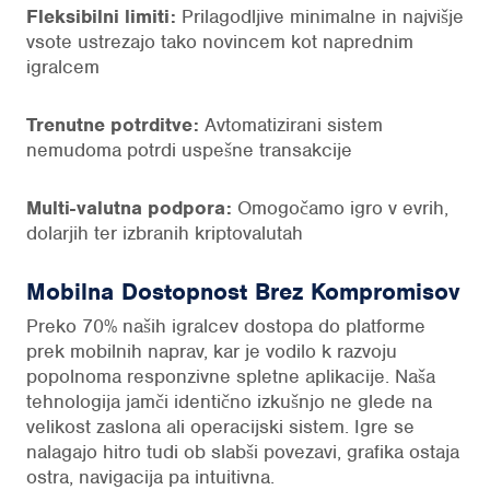
Fleksibilni limiti:
Prilagodljive minimalne in najvišje
vsote ustrezajo tako novincem kot naprednim
igralcem
Trenutne potrditve:
Avtomatizirani sistem
nemudoma potrdi uspešne transakcije
Multi-valutna podpora:
Omogočamo igro v evrih,
dolarjih ter izbranih kriptovalutah
Mobilna Dostopnost Brez Kompromisov
Preko 70% naših igralcev dostopa do platforme
prek mobilnih naprav, kar je vodilo k razvoju
popolnoma responzivne spletne aplikacije. Naša
tehnologija jamči identično izkušnjo ne glede na
velikost zaslona ali operacijski sistem. Igre se
nalagajo hitro tudi ob slabši povezavi, grafika ostaja
ostra, navigacija pa intuitivna.