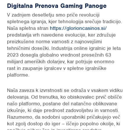
Digitalna Prenova Gaming Panoge
V zadnjem desetletju smo priče revoluciji
spletnega igranja, kjer tehnologija srečuje tradicijo.
Naša spletna stran
https://glorioncasinos.si/
predstavlja vrh navedene evolucije, ker združuje
preizkušene norme varnosti z najnovejšimi
tehničnimi dosežki. Industrija online igralnic je leta
2023 dosegla globalno vrednost presežnih 63
milijard ameriških dolarjev, kar potrjuje enormno
rast in zaupanje igralcev v spletne igralniške
platforme.
Naša zaveza k izvrstnosti se odraža v vsakem vidiku
delovanja. Od trenutka, ko obiskovalec prvič obišče
našo platformo, postane del natančno oblikovane
izkušnje, ki daje prednost zadovoljstvu in varnosti.
Razumemo, da sodobni uporabniki pričakujejo več
kot zgolj dostop do iger – iščejo popolno okolje, ki