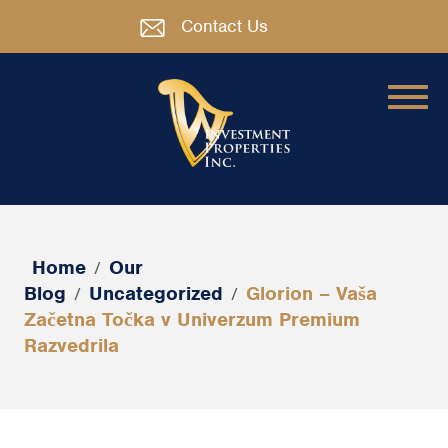
Contact Us
Home
Our
/
Blog
Uncategorized
Glorion – Vaša
/
/
Začetna Točka v Univerzum Premium
Razvedrila