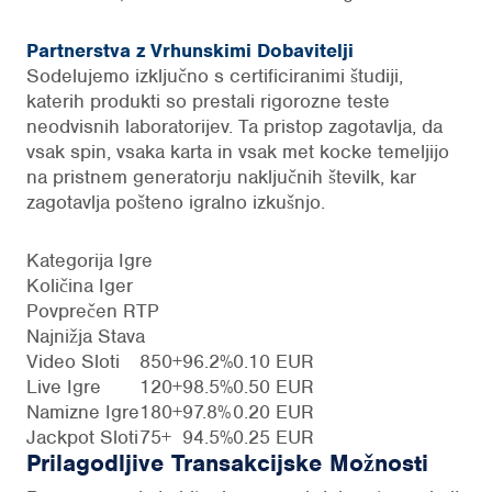
Partnerstva z Vrhunskimi Dobavitelji
Sodelujemo izključno s certificiranimi študiji,
katerih produkti so prestali rigorozne teste
neodvisnih laboratorijev. Ta pristop zagotavlja, da
vsak spin, vsaka karta in vsak met kocke temeljijo
na pristnem generatorju naključnih številk, kar
zagotavlja pošteno igralno izkušnjo.
Kategorija Igre
Količina Iger
Povprečen RTP
Najnižja Stava
Video Sloti
850+
96.2%
0.10 EUR
Live Igre
120+
98.5%
0.50 EUR
Namizne Igre
180+
97.8%
0.20 EUR
Jackpot Sloti
75+
94.5%
0.25 EUR
Prilagodljive Transakcijske Možnosti