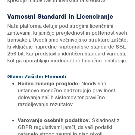
spoštuje njihov čas in investirana sredstva.
Varnostni Standardi in Licenciranje
Naša platforma deluje pod strogimi licenčnimi
zahtevami, ki jamčijo preglednost in poštenost vseh
transakcij. Uvedli smo večnivojsko strukturo zaščite,
ki vključuje napredne kriptografske standarde SSL
256-bit, kar predstavlja identičen standard varnosti,
kot ga uporabljajo mednarodne finančne institucije.
Glavni Zaščitni Elementi
Redno zunanje preglede:
Neodvisne
ustanove mesečno nadzorujejo pravilnost
delovanja naših sistemov ter pravično
razdeljevanje rezultatov
Varovanje osebnih podatkov:
Skladnost z
GDPR regulativami jamči, da vaši podatki
ostanejo strogo zaupni in niso nikoli