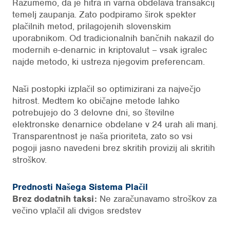
Razumemo, da je hitra in varna obdelava transakcij
temelj zaupanja. Zato podpiramo širok spekter
plačilnih metod, prilagojenih slovenskim
uporabnikom. Od tradicionalnih bančnih nakazil do
modernih e-denarnic in kriptovalut – vsak igralec
najde metodo, ki ustreza njegovim preferencam.
Naši postopki izplačil so optimizirani za največjo
hitrost. Medtem ko običajne metode lahko
potrebujejo do 3 delovne dni, so številne
elektronske denarnice obdelane v 24 urah ali manj.
Transparentnost je naša prioriteta, zato so vsi
pogoji jasno navedeni brez skritih provizij ali skritih
stroškov.
Prednosti Našega Sistema Plačil
Brez dodatnih taksi:
Ne zaračunavamo stroškov za
večino vplačil ali dvigов sredstev