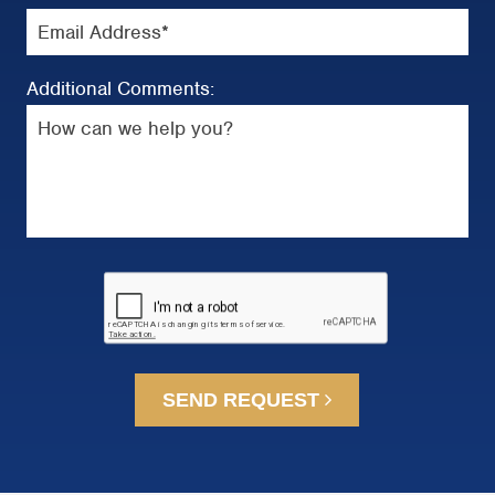
Additional Comments:
SEND REQUEST