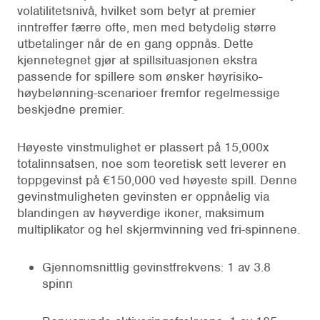
volatilitetsnivå, hvilket som betyr at premier
inntreffer færre ofte, men med betydelig større
utbetalinger når de en gang oppnås. Dette
kjennetegnet gjør at spillsituasjonen ekstra
passende for spillere som ønsker høyrisiko-
høybelønning-scenarioer fremfor regelmessige
beskjedne premier.
Høyeste vinstmulighet er plassert på 15,000x
totalinnsatsen, noe som teoretisk sett leverer en
toppgevinst på €150,000 ved høyeste spill. Denne
gevinstmuligheten gevinsten er oppnåelig via
blandingen av høyverdige ikoner, maksimum
multiplikator og hel skjermvinning ved fri-spinnene.
Gjennomsnittlig gevinstfrekvens: 1 av 3.8
spinn