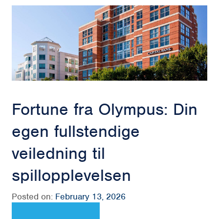
Fortune fra Olympus: Din
egen fullstendige
veiledning til
spillopplevelsen
Posted on:
February 13, 2026