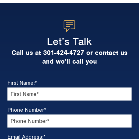
Let’s Talk
Call us at 301-424-4727 or contact us
and we’ll call you
First Name:
*
Phone Number
*
Email Address:
*