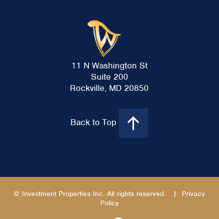
11 N Washington St
Suite 200
Rockville, MD 20850
Back to Top
© Investment Properties Inc. All rights reserved.
|
Privacy
Policy