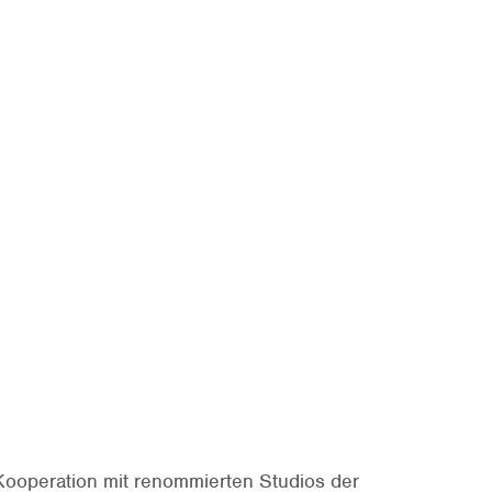
e Kooperation mit renommierten Studios der