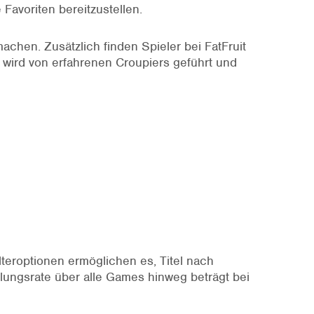
 Favoriten bereitzustellen.
chen. Zusätzlich finden Spieler bei FatFruit
 wird von erfahrenen Croupiers geführt und
teroptionen ermöglichen es, Titel nach
ahlungsrate über alle Games hinweg beträgt bei