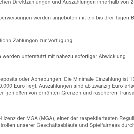
glichen Direktzahlungen und Auszahlungen innerhalb von 
weisungen werden angeboten mit ein bis drei Tagen Bea
uliche Zahlungen zur Verfügung
n werden unterstützt mit nahezu sofortiger Abwicklung
eposits oder Abhebungen. Die Minimale Einzahlung ist 1
000 Euro liegt. Auszahlungen sind ab zwanzig Euro erlau
ler genießen von erhöhten Grenzen und rascheren Transa
ing-Lizenz der MGA (MGA), einer der respektiertesten Re
ntrollen unserer Geschäftsabläufe und Spielfairness durc