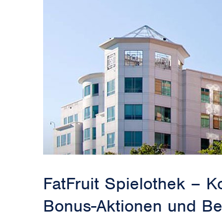
FatFruit Spielothek – 
Bonus-Aktionen und Be