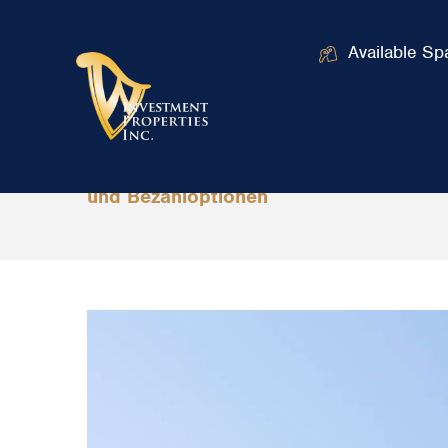
Available Sp
Home
Our Blog
Uncategorized
F
/
/
/
und Bezahloptionen