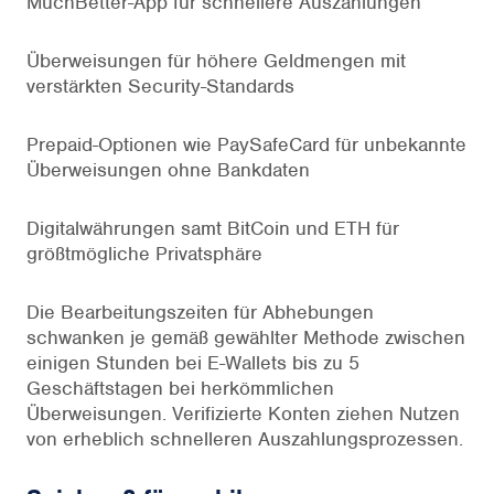
MuchBetter-App für schnellere Auszahlungen
Überweisungen für höhere Geldmengen mit
verstärkten Security-Standards
Prepaid-Optionen wie PaySafeCard für unbekannte
Überweisungen ohne Bankdaten
Digitalwährungen samt BitCoin und ETH für
größtmögliche Privatsphäre
Die Bearbeitungszeiten für Abhebungen
schwanken je gemäß gewählter Methode zwischen
einigen Stunden bei E-Wallets bis zu 5
Geschäftstagen bei herkömmlichen
Überweisungen. Verifizierte Konten ziehen Nutzen
von erheblich schnelleren Auszahlungsprozessen.