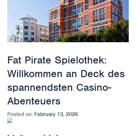
Fat Pirate Spielothek:
Willkommen an Deck des
spannendsten Casino-
Abenteuers
Posted on:
February 13, 2026