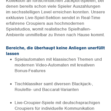
Kollektion an fortschrittlichen Jackpot-Spielen, bei
denen bereits schon viele Spieler Auszahlungen
im sechsstelligen Level erreichen konnten. Unsere
exklusive Live-Spiel-Sektion sendet in Real-Time
erfahrene Croupiers aus hochmodernen
Spielstudios, womit realistische Spielhallen-
Ambiente unmittelbar zu Ihnen nach Hause kommt.
Bereiche, die überhaupt keine Anliegen unerfüllt
lassen
Spielautomaten mit klassischen Themen und
modernen Video-Automaten mit kreativen
Bonus-Features
Tischklassiker samt diversen Blackjack-,
Roulette- und Baccarat-Varianten
Live-Croupier-Spiele mit deutschsprachigen
Croupiers für individuelle Kommunikation