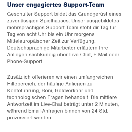
Unser engagiertes Support-Team
Geschulter Support bildet das Grundgerüst eines
zuverlässigen Spielhauses. Unser ausgebildetes
mehrsprachiges Support-Team steht dir Tag für
Tag von acht Uhr bis ein Uhr morgens
Mitteleuropäischer Zeit zur Verfügung.
Deutschsprachige Mitarbeiter erläutern Ihre
Anliegen sachkundig über Live-Chat, E-Mail oder
Phone-Support.
Zusätzlich offerieren wir einen umfangreichen
Hilfebereich, der häufige Anliegen zu
Kontoführung, Boni, Geldverkehr und
technologischen Fragen behandelt. Die mittlere
Antwortzeit im Live-Chat beträgt unter 2 Minuten,
während Email-Anfragen binnen von 24 Std.
prozessiert werden.