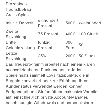
Prozentsatz
Höchstbetrag
Gratis-Spins
einhundert
Initiale Deposit
500€
zweihundert
Prozent
Zweite
75 Prozent
400€
100 Stück
Einzahlung
Dritte
fünfzig
300
50
Geldeinzahlung
Prozent
Euro
Letzte
25%
200€
50 Stück
Einzahlung
Das Treueprogramm arbeitet nach einem klaren
nachvollziehbaren Punkteschema: Jeder
Spieleinsatz sammelt Loyalitätspunkte, die in
Bargeld konvertiert oder zur Erhöhung Ihres
Kundenstatus verwendet werden können.
Fortgeschrittene Stufen öffnen exklusive Vorteile
auf, einschließlich private Account-Manager,
beschleunigte Withdrawals und personalisierte