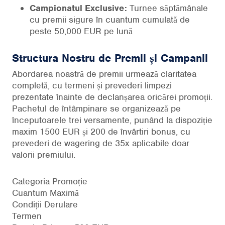
Campionatul Exclusive:
Turnee săptămânale
cu premii sigure în cuantum cumulată de
peste 50,000 EUR pe lună
Structura Nostru de Premii și Campanii
Abordarea noastră de premii urmează claritatea
completă, cu termeni și prevederi limpezi
prezentate înainte de declanșarea oricărei promoții.
Pachetul de întâmpinare se organizează pe
începutoarele trei versamente, punând la dispoziție
maxim 1500 EUR și 200 de învârtiri bonus, cu
prevederi de wagering de 35x aplicabile doar
valorii premiului.
Categoria Promoție
Cuantum Maximă
Condiții Derulare
Termen