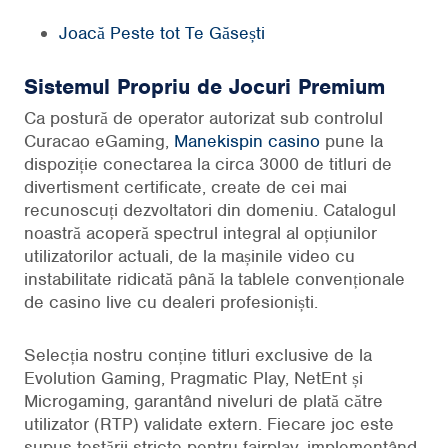
Joacă Peste tot Te Găsești
Sistemul Propriu de Jocuri Premium
Ca postură de operator autorizat sub controlul
Curacao eGaming,
Manekispin casino
pune la
dispoziție conectarea la circa 3000 de titluri de
divertisment certificate, create de cei mai
recunoscuți dezvoltatori din domeniu. Catalogul
noastră acoperă spectrul integral al opțiunilor
utilizatorilor actuali, de la mașinile video cu
instabilitate ridicată până la tablele convenționale
de casino live cu dealeri profesioniști.
Selecția nostru conține titluri exclusive de la
Evolution Gaming, Pragmatic Play, NetEnt și
Microgaming, garantând niveluri de plată către
utilizator (RTP) validate extern. Fiecare joc este
supus testării stricte pentru fairplay, implementând