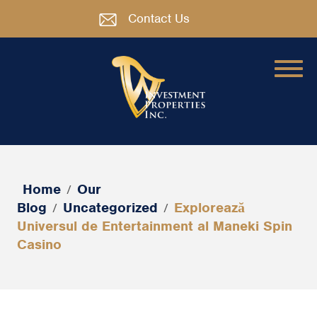
Contact Us
Home
Our
/
Blog
Uncategorized
Explorează
/
/
Universul de Entertainment al Maneki Spin
Casino