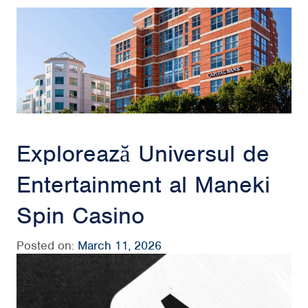
Explorează Universul de
Entertainment al Maneki
Spin Casino
Posted on:
March 11, 2026