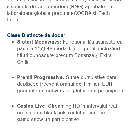
sistemele de valori random (RNG) aprobate de
laboratoare globale precum eCOGRA și iTech
Labs.
Clase Distincte de Jocuri
Sloturi Megaways:
Funcționalități avansate cu
până la 117,649 modalități de profit, incluzând
titluri cunoscute precum Bonanza și Extra
Chilli
Premii Progressive:
Sume cumulative care
depășesc frecvent pragul de 1 milion EUR,
generate de network-uri globale de participanți
Casino Live:
Streaming HD în intervalul real
cu table de blackjack, roulette, baccarat și
game show-uri participative