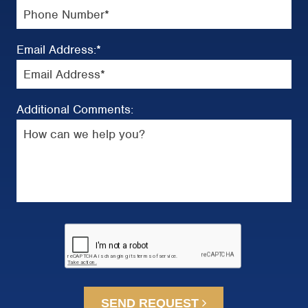
Email Address:
*
Additional Comments:
SEND REQUEST