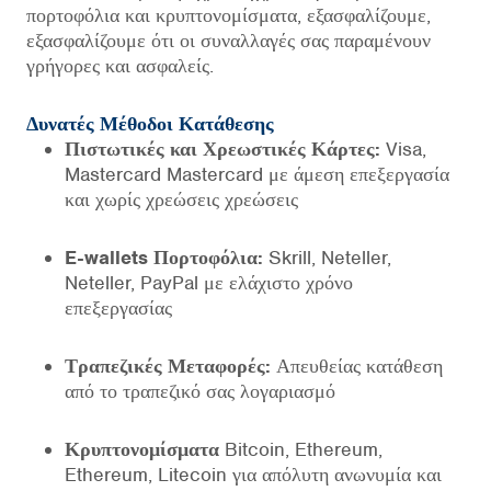
πορτοφόλια και κρυπτονομίσματα, εξασφαλίζουμε,
εξασφαλίζουμε ότι οι συναλλαγές σας παραμένουν
γρήγορες και ασφαλείς.
Δυνατές Μέθοδοι Κατάθεσης
Πιστωτικές και Χρεωστικές Κάρτες:
Visa,
Mastercard Mastercard με άμεση επεξεργασία
και χωρίς χρεώσεις χρεώσεις
E-wallets Πορτοφόλια:
Skrill, Neteller,
Neteller, PayPal με ελάχιστο χρόνο
επεξεργασίας
Τραπεζικές Μεταφορές:
Απευθείας κατάθεση
από το τραπεζικό σας λογαριασμό
Κρυπτονομίσματα
Bitcoin, Ethereum,
Ethereum, Litecoin για απόλυτη ανωνυμία και