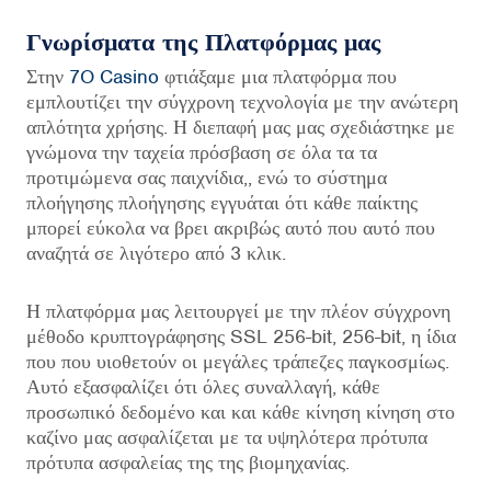
Γνωρίσματα της Πλατφόρμας μας
Στην
7O Casino
φτιάξαμε μια πλατφόρμα που
εμπλουτίζει την σύγχρονη τεχνολογία με την ανώτερη
απλότητα χρήσης. Η διεπαφή μας μας σχεδιάστηκε με
γνώμονα την ταχεία πρόσβαση σε όλα τα τα
προτιμώμενα σας παιχνίδια,, ενώ το σύστημα
πλοήγησης πλοήγησης εγγυάται ότι κάθε παίκτης
μπορεί εύκολα να βρει ακριβώς αυτό που αυτό που
αναζητά σε λιγότερο από 3 κλικ.
Η πλατφόρμα μας λειτουργεί με την πλέον σύγχρονη
μέθοδο κρυπτογράφησης SSL 256-bit, 256-bit, η ίδια
που που υιοθετούν οι μεγάλες τράπεζες παγκοσμίως.
Αυτό εξασφαλίζει ότι όλες συναλλαγή, κάθε
προσωπικό δεδομένο και και κάθε κίνηση κίνηση στο
καζίνο μας ασφαλίζεται με τα υψηλότερα πρότυπα
πρότυπα ασφαλείας της της βιομηχανίας.