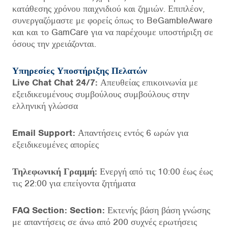
κατάθεσης χρόνου παιχνιδιού και ζημιών. Επιπλέον,
συνεργαζόμαστε με φορείς όπως το BeGambleAware
και και το GamCare για να παρέχουμε υποστήριξη σε
όσους την χρειάζονται.
Υπηρεσίες Υποστήριξης Πελατών
Live Chat Chat 24/7:
Απευθείας επικοινωνία με
εξειδικευμένους συμβούλους συμβούλους στην
ελληνική γλώσσα
Email Support:
Απαντήσεις εντός 6 ωρών για
εξειδικευμένες απορίες
Τηλεφωνική Γραμμή:
Ενεργή από τις 10:00 έως έως
τις 22:00 για επείγοντα ζητήματα
FAQ Section: Section:
Εκτενής βάση βάση γνώσης
με απαντήσεις σε άνω από 200 συχνές ερωτήσεις