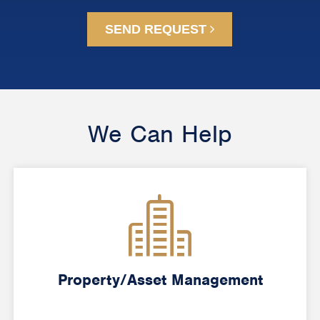
SEND REQUEST
We Can Help
Property/Asset Management